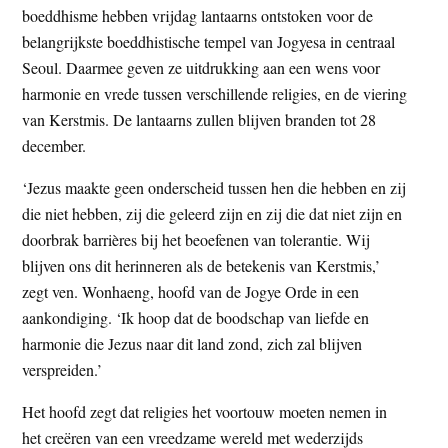
boeddhisme hebben vrijdag lantaarns ontstoken voor de
t
e
belangrijkste boeddhistische tempel van Jogyesa in centraal
e
s
Seoul. Daarmee geven ze uitdrukking aan een wens voor
i
harmonie en vrede tussen verschillende religies, en de viering
t
van Kerstmis. De lantaarns zullen blijven branden tot 28
e
december.
‘Jezus maakte geen onderscheid tussen hen die hebben en zij
die niet hebben, zij die geleerd zijn en zij die dat niet zijn en
doorbrak barrières bij het beoefenen van tolerantie. Wij
blijven ons dit herinneren als de betekenis van Kerstmis,’
zegt ven. Wonhaeng, hoofd van de Jogye Orde in een
aankondiging. ‘Ik hoop dat de boodschap van liefde en
harmonie die Jezus naar dit land zond, zich zal blijven
verspreiden.’
Het hoofd zegt dat religies het voortouw moeten nemen in
het creëren van een vreedzame wereld met wederzijds