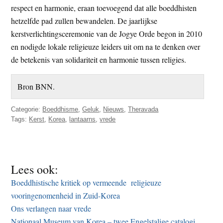
respect en harmonie, eraan toevoegend dat alle boeddhisten
hetzelfde pad zullen bewandelen. De jaarlijkse
kerstverlichtingsceremonie van de Jogye Orde begon in 2010
en nodigde lokale religieuze leiders uit om na te denken over
de betekenis van solidariteit en harmonie tussen religies.
Bron BNN.
Categorie:
Boeddhisme
,
Geluk
,
Nieuws
,
Theravada
Tags:
Kerst
,
Korea
,
lantaarns
,
vrede
Lees ook:
Boeddhistische kritiek op vermeende religieuze
vooringenomenheid in Zuid-Korea
Ons verlangen naar vrede
Nationaal Museum van Korea – twee Engelstalige catalogi