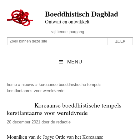
Door
Skip
Spring
Spring
Boeddhistisch Dagblad
naar
to
naar
naar
de
secondary
de
de
Ontwart en ontwikkelt
hoofd
menu
eerste
voettekst
Header
vijftiende jaargang
inhoud
sidebar
Rechts
Z
Z
o
o
e
e
MENU
k
k
b
o
i
p
home
»
nieuws
»
koreaanse boeddhistische tempels –
n
kerstlantaarns voor wereldvrede
d
n
e
Koreaanse boeddhistische tempels –
e
z
kerstlantaarns voor wereldvrede
n
e
d
20 december 2021
door
de redactie
s
e
i
Monniken van de Jogye Orde van het Koreaanse
z