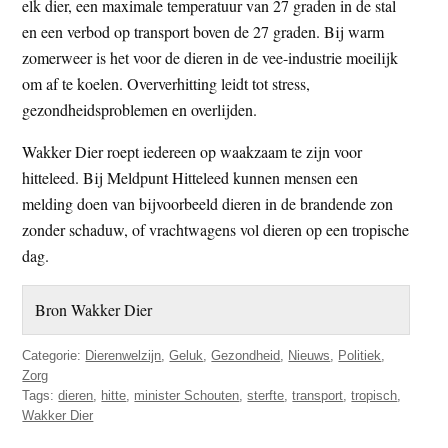
elk dier, een maximale temperatuur van 27 graden in de stal
en een verbod op transport boven de 27 graden. Bij warm
zomerweer is het voor de dieren in de vee-industrie moeilijk
om af te koelen. Oververhitting leidt tot stress,
gezondheidsproblemen en overlijden.
Wakker Dier roept iedereen op waakzaam te zijn voor
hitteleed. Bij Meldpunt Hitteleed kunnen mensen een
melding doen van bijvoorbeeld dieren in de brandende zon
zonder schaduw, of vrachtwagens vol dieren op een tropische
dag.
Bron Wakker Dier
Categorie:
Dierenwelzijn
,
Geluk
,
Gezondheid
,
Nieuws
,
Politiek
,
Zorg
Tags:
dieren
,
hitte
,
minister Schouten
,
sterfte
,
transport
,
tropisch
,
Wakker Dier