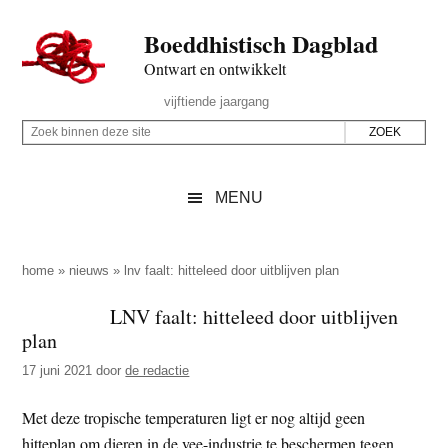
Door
Skip
Spring
Spring
Boeddhistisch Dagblad
naar
to
naar
naar
de
secondary
de
de
Ontwart en ontwikkelt
hoofd
menu
eerste
voettekst
Header
vijftiende jaargang
inhoud
sidebar
Rechts
Z
Z
o
o
e
e
MENU
k
k
b
o
i
p
home
»
nieuws
»
lnv faalt: hitteleed door uitblijven plan
n
d
LNV faalt: hitteleed door uitblijven
n
e
plan
e
z
n
17 juni 2021
door
de redactie
e
d
s
Met deze tropische temperaturen ligt er nog altijd geen
e
i
hitteplan om dieren in de vee-industrie te beschermen tegen
z