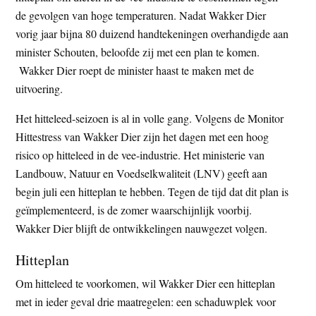
t
de gevolgen van hoge temperaturen. Nadat Wakker Dier
e
e
vorig jaar bijna 80 duizend handtekeningen overhandigde aan
s
minister Schouten, beloofde zij met een plan te komen.
i
Wakker Dier roept de minister haast te maken met de
t
uitvoering.
e
Het hitteleed-seizoen is al in volle gang. Volgens de Monitor
Hittestress van Wakker Dier zijn het dagen met een hoog
risico op hitteleed in de vee-industrie. Het ministerie van
Landbouw, Natuur en Voedselkwaliteit (LNV) geeft aan
begin juli een hitteplan te hebben. Tegen de tijd dat dit plan is
geïmplementeerd, is de zomer waarschijnlijk voorbij.
Wakker Dier blijft de ontwikkelingen nauwgezet volgen.
Hitteplan
Om hitteleed te voorkomen, wil Wakker Dier een hitteplan
met in ieder geval drie maatregelen: een schaduwplek voor