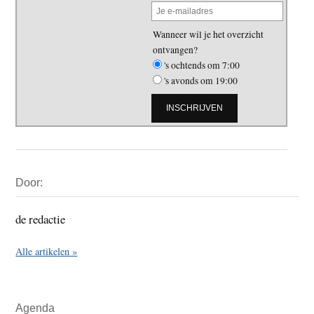
Wanneer wil je het overzicht
ontvangen?
's ochtends om 7:00
's avonds om 19:00
Primaire
Door:
Sidebar
de redactie
Alle artikelen »
Agenda