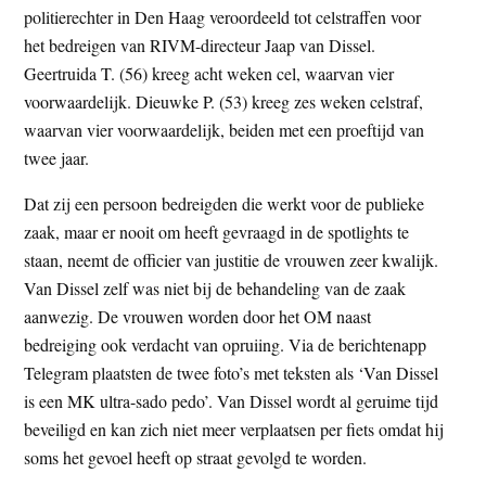
politierechter in Den Haag veroordeeld tot celstraffen voor
t
e
het bedreigen van RIVM-directeur Jaap van Dissel.
e
s
Geertruida T. (56) kreeg acht weken cel, waarvan vier
i
voorwaardelijk. Dieuwke P. (53) kreeg zes weken celstraf,
t
waarvan vier voorwaardelijk, beiden met een proeftijd van
e
twee jaar.
Dat zij een persoon bedreigden die werkt voor de publieke
zaak, maar er nooit om heeft gevraagd in de spotlights te
staan, neemt de officier van justitie de vrouwen zeer kwalijk.
Van Dissel zelf was niet bij de behandeling van de zaak
aanwezig. De vrouwen worden door het OM naast
bedreiging ook verdacht van opruiing. Via de berichtenapp
Telegram plaatsten de twee foto’s met teksten als ‘Van Dissel
is een MK ultra-sado pedo’. Van Dissel wordt al geruime tijd
beveiligd en kan zich niet meer verplaatsen per fiets omdat hij
soms het gevoel heeft op straat gevolgd te worden.