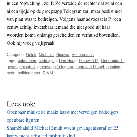
in een ‘opwelling’, zei P. Ze vertelde de rechter dat ze al een
al een tijdje op de groepsapp Telegram zat maar beslist niet
van plan was te bedreigen. Volgens haar advocaat is P. ‘een
zenuwachtig, kwetsbaar iemand die niet goed uit haar
woorden komt, onlangs gescheiden en verhuisd bovendien.
Ook hij vroeg vrijspraak.
Categorie:
Geluk
,
Misbruik
,
Nieuws
,
Rechtspraak
Tags:
bakstenen
,
bedreiging
,
Den Haag
,
Dieuwke P.
,
Geertruida T.
,
gevangenisstraf
,
groepsapp Telegram
,
Jaap van Dissel
,
opruiing
,
pedo
,
politierechter
,
RIVM
Lees ook:
Openbaar ministerie maakt haast met vervolgen bedreigers
openbare figuren
Shambhalalid Michael Smith wacht gevangenisstraf tot 25
jaar wegens seksueel misbruik kind