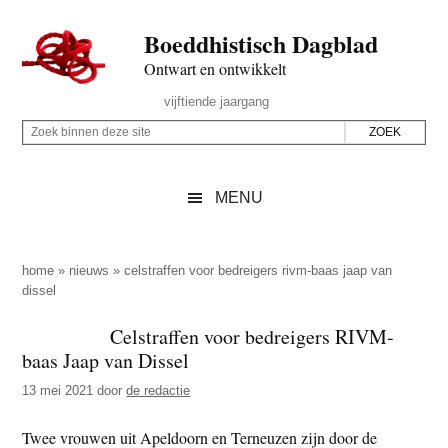
Door
Skip
Spring
Spring
Boeddhistisch Dagblad
naar
to
naar
naar
de
secondary
de
de
Ontwart en ontwikkelt
hoofd
menu
eerste
voettekst
Header
vijftiende jaargang
inhoud
sidebar
Rechts
Z
Z
o
o
e
e
MENU
k
k
b
o
i
p
home
»
nieuws
»
celstraffen voor bedreigers rivm-baas jaap van
n
dissel
d
n
e
Celstraffen voor bedreigers RIVM-
e
z
baas Jaap van Dissel
n
e
d
13 mei 2021
door
de redactie
s
e
i
Twee vrouwen uit Apeldoorn en Terneuzen zijn door de
z