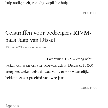
verze
hulp nodig heeft, zonodig verplichte hulp.
bij
over
Lees meer
aanh
Bij
niet
de
bewe
Celstraffen voor bedreigers RIVM-
polit
baas Jaap van Dissel
–
Gebi
13 mei 2021
door
de redactie
Geertruida T. (56) kreeg acht
weken cel, waarvan vier voorwaardelijk. Dieuwke P. (53)
kreeg zes weken celstraf, waarvan vier voorwaardelijk,
beiden met een proeftijd van twee jaar.
over
Lees meer
Celst
voor
Primaire
Agenda
bedre
Sidebar