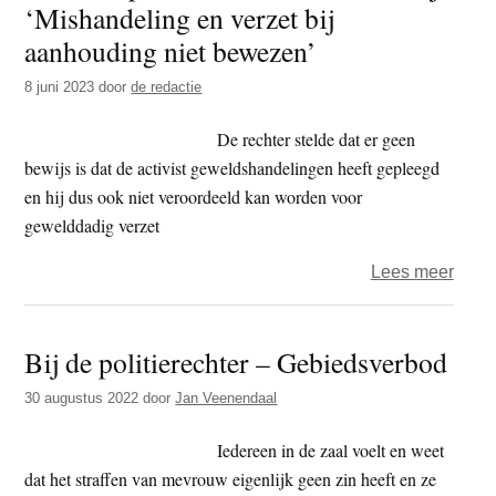
‘Mishandeling en verzet bij
t
e
aanhouding niet bewezen’
e
s
i
8 juni 2023
door
de redactie
t
De rechter stelde dat er geen
e
bewijs is dat de activist geweldshandelingen heeft gepleegd
en hij dus ook niet veroordeeld kan worden voor
gewelddadig verzet
over
Lees meer
Rech
spree
Bij de politierechter – Gebiedsverbod
demo
XR
30 augustus 2022
door
Jan Veenendaal
vrij:
‘Mish
Iedereen in de zaal voelt en weet
en
dat het straffen van mevrouw eigenlijk geen zin heeft en ze