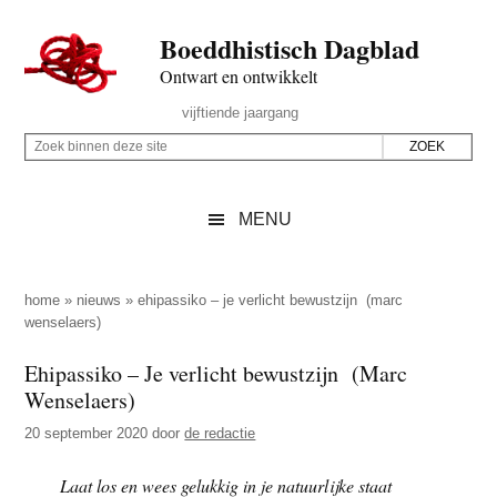
Door
Skip
Spring
Spring
Boeddhistisch Dagblad
naar
to
naar
naar
de
secondary
de
de
Ontwart en ontwikkelt
hoofd
menu
eerste
voettekst
Header
vijftiende jaargang
inhoud
sidebar
Rechts
Z
Z
o
o
e
e
MENU
k
k
b
o
i
p
home
»
nieuws
»
ehipassiko – je verlicht bewustzijn (marc
n
wenselaers)
d
n
e
Ehipassiko – Je verlicht bewustzijn (Marc
e
z
Wenselaers)
n
e
d
20 september 2020
door
de redactie
s
e
i
Laat los en wees gelukkig in je natuurlijke staat
z