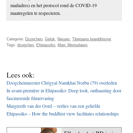
mailadres) en het protocol rond de COVID-19
maatregelen te respecteren.
Categorie:
Dzogchen
,
Geluk
,
Nieuws
,
Tibetaans boeddhisme
Tags:
dzogchen
,
Ehipassiko
,
Marc Wenselaers
Lees ook:
Dzogchenmeester Chögyal Namkhai Norbu (79) overleden
In avant-première in Ehipassiko: Deep look, onthaasting door
fascinerende filmervaring
Margreeth van der Oord – verlies van een geliefde
Ehipassiko – How the buddhist view facilitates relationships