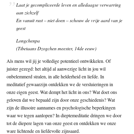
Laat je gecompliceerde leven en alledaagse verwarring
t
e
aan zichzelf
e
s
En vanuit rust – niet doen – schouw de vrije aard van je
i
geest
t
e
Longchenpa
(Tibetaans Dzogchen meester, 14de eeuw)
Als mens wil jij je volledige potentieel ontwikkelen. Of
juister gezegd: het altijd al aanwezige licht in jou wil
onbelemmerd stralen, in alle helderheid en liefde. In
meditatief gewaarzijn ontdekken we de versluieringen in
onze eigen geest. Wat dempt het licht in ons? Wat doet ons
geloven dat we bepaald zijn door onze geschiedenis? Wat
zijn de illusoire aannames en psychologische beperkingen
waar we tegen aanlopen? In dieptemeditatie dringen we door
tot de diepere lagen van onze geest en ontdekken we onze
ware lichtende en liefdevolle zijnsaard.