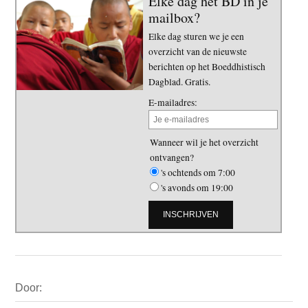
Elke dag het BD in je
mailbox?
Elke dag sturen we je een
overzicht van de nieuwste
berichten op het Boeddhistisch
Dagblad. Gratis.
E-mailadres:
Wanneer wil je het overzicht
ontvangen?
's ochtends om 7:00
's avonds om 19:00
Primaire
Door:
Sidebar