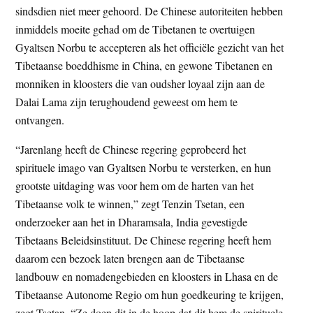
sindsdien niet meer gehoord. De Chinese autoriteiten hebben
inmiddels moeite gehad om de Tibetanen te overtuigen
Gyaltsen Norbu te accepteren als het officiële gezicht van het
Tibetaanse boeddhisme in China, en gewone Tibetanen en
monniken in kloosters die van oudsher loyaal zijn aan de
Dalai Lama zijn terughoudend geweest om hem te
ontvangen.
“Jarenlang heeft de Chinese regering geprobeerd het
spirituele imago van Gyaltsen Norbu te versterken, en hun
grootste uitdaging was voor hem om de harten van het
Tibetaanse volk te winnen,” zegt Tenzin Tsetan, een
onderzoeker aan het in Dharamsala, India gevestigde
Tibetaans Beleidsinstituut. De Chinese regering heeft hem
daarom een bezoek laten brengen aan de Tibetaanse
landbouw en nomadengebieden en kloosters in Lhasa en de
Tibetaanse Autonome Regio om hun goedkeuring te krijgen,
zegt Tsetan. “Ze doen dit in de hoop dat dit hem de spirituele