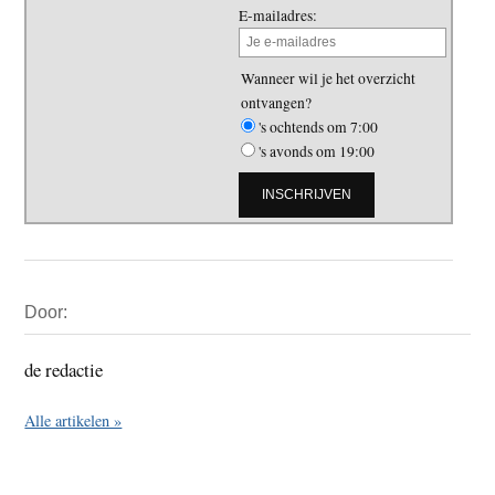
E-mailadres:
Wanneer wil je het overzicht
ontvangen?
's ochtends om 7:00
's avonds om 19:00
Primaire
Door:
Sidebar
de redactie
Alle artikelen »