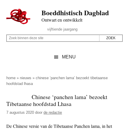
Door
Skip
Spring
Spring
Boeddhistisch Dagblad
naar
to
naar
naar
de
secondary
de
de
Ontwart en ontwikkelt
hoofd
menu
eerste
voettekst
Header
vijftiende jaargang
inhoud
sidebar
Rechts
Z
Z
o
o
e
e
MENU
k
k
b
o
i
p
home
»
nieuws
»
chinese ‘panchen lama’ bezoekt tibetaanse
n
hoofdstad lhasa
d
n
e
Chinese ‘panchen lama’ bezoekt
e
z
Tibetaanse hoofdstad Lhasa
n
e
d
7 augustus 2020
door
de redactie
s
e
i
De Chinese versie van de Tibetaanse Panchen lama, in het
z