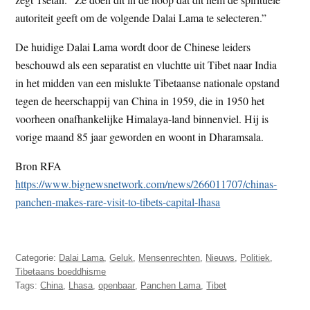
autoriteit geeft om de volgende Dalai Lama te selecteren.”
De huidige Dalai Lama wordt door de Chinese leiders
beschouwd als een separatist en vluchtte uit Tibet naar India
in het midden van een mislukte Tibetaanse nationale opstand
tegen de heerschappij van China in 1959, die in 1950 het
voorheen onafhankelijke Himalaya-land binnenviel. Hij is
vorige maand 85 jaar geworden en woont in Dharamsala.
Bron RFA
https://www.bignewsnetwork.com/news/266011707/chinas-
panchen-makes-rare-visit-to-tibets-capital-lhasa
Categorie:
Dalai Lama
,
Geluk
,
Mensenrechten
,
Nieuws
,
Politiek
,
Tibetaans boeddhisme
Tags:
China
,
Lhasa
,
openbaar
,
Panchen Lama
,
Tibet