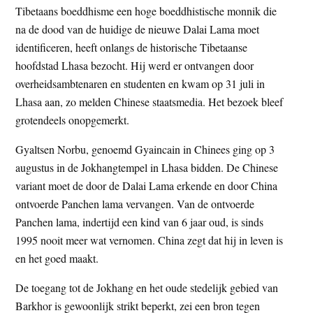
Tibetaans boeddhisme een hoge boeddhistische monnik die
t
e
na de dood van de huidige de nieuwe Dalai Lama moet
e
s
identificeren, heeft onlangs de historische Tibetaanse
i
hoofdstad Lhasa bezocht. Hij werd er ontvangen door
t
overheidsambtenaren en studenten en kwam op 31 juli in
e
Lhasa aan, zo melden Chinese staatsmedia. Het bezoek bleef
grotendeels onopgemerkt.
Gyaltsen Norbu, genoemd Gyaincain in Chinees ging op 3
augustus in de Jokhangtempel in Lhasa bidden. De Chinese
variant moet de door de Dalai Lama erkende en door China
ontvoerde Panchen lama vervangen. Van de ontvoerde
Panchen lama, indertijd een kind van 6 jaar oud, is sinds
1995 nooit meer wat vernomen. China zegt dat hij in leven is
en het goed maakt.
De toegang tot de Jokhang en het oude stedelijk gebied van
Barkhor is gewoonlijk strikt beperkt, zei een bron tegen