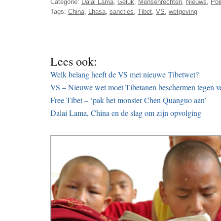
Categorie:
Dalai Lama
,
Geluk
,
Mensenrechten
,
Nieuws
,
Pol
Tags:
China
,
Lhasa
,
sancties
,
Tibet
,
VS
,
wetgeving
Lees ook:
Welk belang heeft de VS met nieuwe Tibetwet?
VS – Nieuwe wet moet Tibetanen beschermen tegen verl
Free Tibet – ‘pak het monster Chen Quanguo aan’
Dalai Lama, China en de slag om zijn opvolging