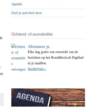
Agenda
i
t
Geef je activiteit door
e
.
Ochtend- of avondeditie
te
Abonneer je
Elke dag gratis een overzicht van de
berichten op het Boeddhistisch Dagblad
in je mailbox.
e
Inschrijven »
or