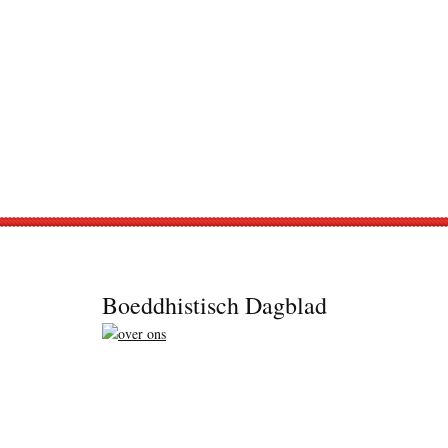
Footer
Boeddhistisch Dagblad