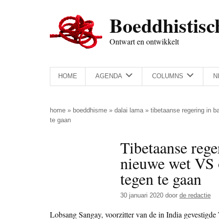
Door
Skip
Spring
Spring
Boeddhistisc
naar
to
naar
naar
de
secondary
de
de
Ontwart en ontwikkelt
hoofd
menu
eerste
voettekst
inhoud
sidebar
HOME
AGENDA
COLUMNS
N
home
»
boeddhisme
»
dalai lama
»
tibetaanse regering in b
te gaan
Tibetaanse rege
nieuwe wet VS 
tegen te gaan
30 januari 2020
door
de redactie
Lobsang Sangay, voorzitter van de in India gevestigde 