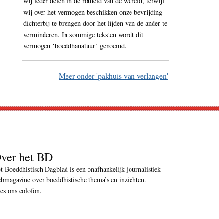
wij ieder delen in de rotheid van de wereld, terwijl
wij over het vermogen beschikken onze bevrijding
dichterbij te brengen door het lijden van de ander te
verminderen. In sommige teksten wordt dit
vermogen ‘boeddhanatuur’ genoemd.
Meer onder 'pakhuis van verlangen'
ver het BD
t Boeddhistisch Dagblad is een onafhankelijk journalistiek
bmagazine over boeddhistische thema’s en inzichten.
es ons colofon
.