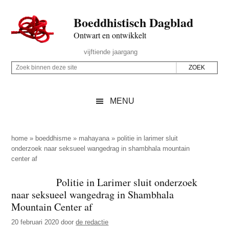
Door
Skip
Spring
Spring
Boeddhistisch Dagblad
naar
to
naar
naar
de
secondary
de
de
Ontwart en ontwikkelt
hoofd
menu
eerste
voettekst
Header
vijftiende jaargang
inhoud
sidebar
Rechts
Z
Z
o
o
e
e
MENU
k
k
b
o
i
p
home
»
boeddhisme
»
mahayana
»
politie in larimer sluit
n
onderzoek naar seksueel wangedrag in shambhala mountain
d
center af
n
e
e
z
Politie in Larimer sluit onderzoek
n
naar seksueel wangedrag in Shambhala
e
d
Mountain Center af
s
e
i
20 februari 2020
door
de redactie
z