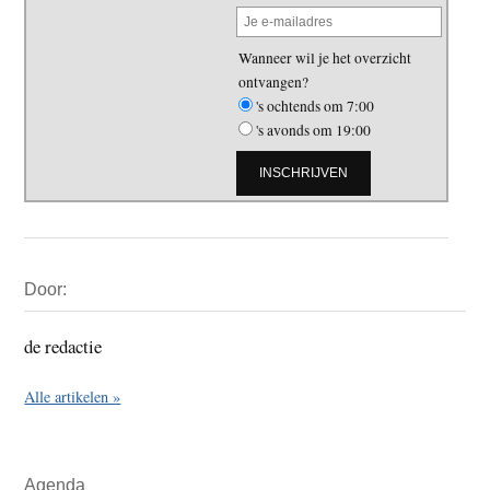
Wanneer wil je het overzicht
ontvangen?
's ochtends om 7:00
's avonds om 19:00
Primaire
Door:
Sidebar
de redactie
Alle artikelen »
Agenda