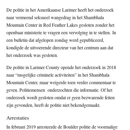
t
e
De politie in het Amerikaanse Larimer heeft het onderzoek
e
s
naar vermeend seksueel wangedrag in het Shambhala
i
Mountain Center in Red Feather Lakes gesloten zonder het
t
openbaar ministerie te vragen een vervolging in te stellen. In
e
een bulletin dat afgelopen zondag werd gepubliceerd,
kondigde de uitvoerende directeur van het centrum aan dat
het onderzoek was gesloten.
De politie in Larimer County opende het onderzoek in 2018
naar “mogelijke criminele activiteiten” in het Shambhala
Mountain Center, maar weigerde toen verder commentaar te
geven. Politiemensen onderzochten die informatie. Of het
onderzoek wordt gesloten omdat er geen bezwarende feiten
zijn gevonden, heeft de politie niet bekendgemaakt.
Arrestaties
In februari 2019 arresteerde de Boulder politie de voormalige