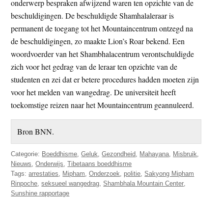
onderwerp bespraken afwijzend waren ten opzichte van de
beschuldigingen. De beschuldigde Shamhalaleraar is
permanent de toegang tot het Mountaincentrum ontzegd na
de beschuldigingen, zo maakte Lion’s Roar bekend. Een
woordvoerder van het Shambhalacentrum verontschuldigde
zich voor het gedrag van de leraar ten opzichte van de
studenten en zei dat er betere procedures hadden moeten zijn
voor het melden van wangedrag. De universiteit heeft
toekomstige reizen naar het Mountaincentrum geannuleerd.
Bron BNN.
Categorie:
Boeddhisme
,
Geluk
,
Gezondheid
,
Mahayana
,
Misbruik
,
Nieuws
,
Onderwijs
,
Tibetaans boeddhisme
Tags:
arrestaties
,
Mipham
,
Onderzoek
,
politie
,
Sakyong Mipham
Rinpoche
,
seksueel wangedrag
,
Shambhala Mountain Center
,
Sunshine rapportage