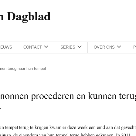
h Dagblad
IEUWS
CONTACT
SERIES
OVER ONS
P
nen terug naar hun tempel
 nonnen procederen en kunnen teru
l
un tempel terug te krijgen kwam er deze week een eind aan dat gevecht
aiwan, de eigendom van hun tempel terug hebben gekregen. In 2011