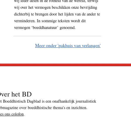
wij ieder delen in de rotheid van de wereld, terwijl
wij over het vermogen beschikken onze bevrijding
dichterbij te brengen door het lijden van de ander te
verminderen. In sommige teksten wordt dit
vermogen ‘boeddhanatuur’ genoemd.
Meer onder 'pakhuis van verlangen'
ver het BD
t Boeddhistisch Dagblad is een onafhankelijk journalistiek
bmagazine over boeddhistische thema’s en inzichten.
es ons colofon
.