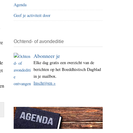
Agenda
i
t
Geef je activiteit door
e
n
Ochtend- of avondeditie
re
Abonneer je
le
Elke dag gratis een overzicht van de
berichten op het Boeddhistisch Dagblad
et
in je mailbox.
Inschrijven »
nen