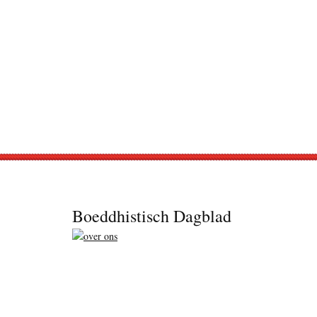
Footer
Boeddhistisch Dagblad