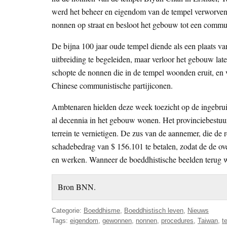
werd het beheer en eigendom van de tempel verworven d
nonnen op straat en besloot het gebouw tot een commun
De bijna 100 jaar oude tempel diende als een plaats v
uitbreiding te begeleiden, maar verloor het gebouw la
schopte de nonnen die in de tempel woonden eruit, en
Chinese communistische partijiconen.
Ambtenaren hielden deze week toezicht op de ingebru
al decennia in het gebouw wonen. Het provinciebestuur
terrein te vernietigen. De zus van de aannemer, die de
schadebedrag van $ 156.101 te betalen, zodat de de ov
en werken. Wanneer de boeddhistische beelden terug wo
Bron BNN.
Categorie:
Boeddhisme
,
Boeddhistisch leven
,
Nieuws
Tags:
eigendom
,
gewonnen
,
nonnen
,
procedures
,
Taiwan
,
t