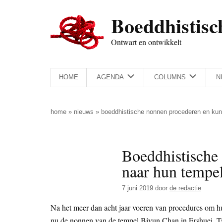
Door
Skip
Spring
Spring
Boeddhistisc
naar
to
naar
naar
de
secondary
de
de
Ontwart en ontwikkelt
hoofd
menu
eerste
voettekst
inhoud
sidebar
HOME
AGENDA
COLUMNS
N
home
»
nieuws
»
boeddhistische nonnen procederen en kun
Boeddhistische
naar hun tempe
7 juni 2019
door
de redactie
Na het meer dan acht jaar voeren van procedures om h
nu de nonnen van de tempel Biyun Chan in Ershuei, T