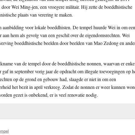
oor Wei Ming-jen, een vroegere militair. Hij zette de boeddhistische
istische plaats van verering te maken.
an aanbidding voor lokale boeddhisten. De tempel huurde Wei in om ee
ter aan hem als gevolg van een geschil over de eigendomsrechten. Wei
 verving boeddhistische beelden door beelden van Mao Zedong en ande
ikname van de tempel door de boeddhistische nonnen, waarvan er enke
 gaf in september vorig jaar de opdracht om illegale toevoegingen op h
 rechten op de grond en gebouw had, slaagde er niet in om een
erheid het bezit in april verkreeg. Zodat de nonnen er weer kunnen wo
rden gezet is onbekend, er is veel renovatie nodig.
empel