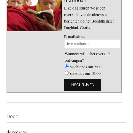
Elke dag sturen we je een
overzicht van de nieuwste
berichten op het Boeddhistisch
Dagblad. Gratis.
E-mailadres:
Wanneer wil je het overzicht
ontvangen?
's ochtends om 7:00
's avonds om 19:00
Primaire
Door:
Sidebar
de redactie