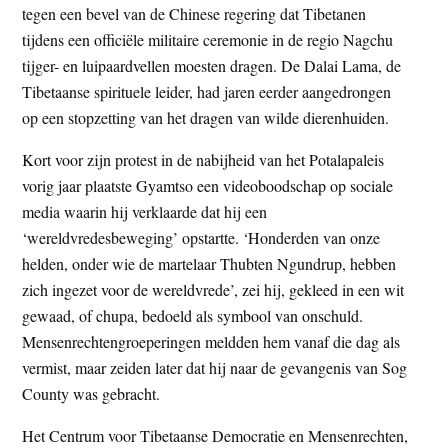
tegen een bevel van de Chinese regering dat Tibetanen
tijdens een officiële militaire ceremonie in de regio Nagchu
tijger- en luipaardvellen moesten dragen. De Dalai Lama, de
Tibetaanse spirituele leider, had jaren eerder aangedrongen
op een stopzetting van het dragen van wilde dierenhuiden.
Kort voor zijn protest in de nabijheid van het Potalapaleis
vorig jaar plaatste Gyamtso een videoboodschap op sociale
media waarin hij verklaarde dat hij een
‘wereldvredesbeweging’ opstartte. ‘Honderden van onze
helden, onder wie de martelaar Thubten Ngundrup, hebben
zich ingezet voor de wereldvrede’, zei hij, gekleed in een wit
gewaad, of chupa, bedoeld als symbool van onschuld.
Mensenrechtengroeperingen meldden hem vanaf die dag als
vermist, maar zeiden later dat hij naar de gevangenis van Sog
County was gebracht.
Het Centrum voor Tibetaanse Democratie en Mensenrechten,