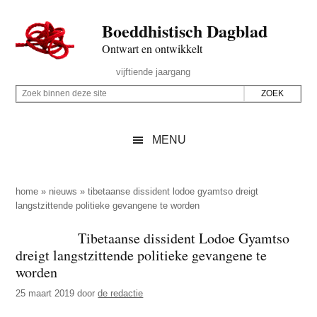
Door
Skip
Spring
Spring
Boeddhistisch Dagblad
naar
to
naar
naar
de
secondary
de
de
Ontwart en ontwikkelt
hoofd
menu
eerste
voettekst
Header
vijftiende jaargang
inhoud
sidebar
Rechts
Z
Z
o
o
e
e
MENU
k
k
b
o
i
p
home
»
nieuws
»
tibetaanse dissident lodoe gyamtso dreigt
n
langstzittende politieke gevangene te worden
d
n
e
Tibetaanse dissident Lodoe Gyamtso
e
z
dreigt langstzittende politieke gevangene te
n
e
worden
d
s
25 maart 2019
door
de redactie
e
i
z