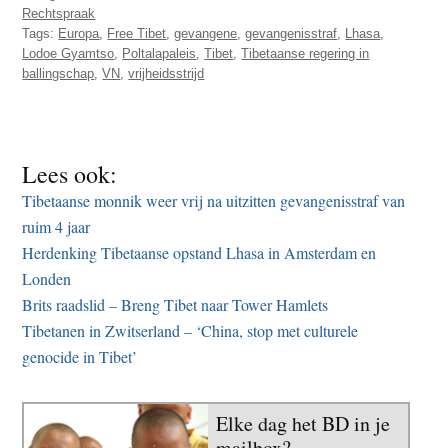
Rechtspraak
Tags:
Europa
,
Free Tibet
,
gevangene
,
gevangenisstraf
,
Lhasa
,
Lodoe Gyamtso
,
Poltalapaleis
,
Tibet
,
Tibetaanse regering in
ballingschap
,
VN
,
vrijheidsstrijd
Lees ook:
Tibetaanse monnik weer vrij na uitzitten gevangenisstraf van
ruim 4 jaar
Herdenking Tibetaanse opstand Lhasa in Amsterdam en
Londen
Brits raadslid – Breng Tibet naar Tower Hamlets
Tibetanen in Zwitserland – ‘China, stop met culturele
genocide in Tibet’
Elke dag het BD in je
mailbox?