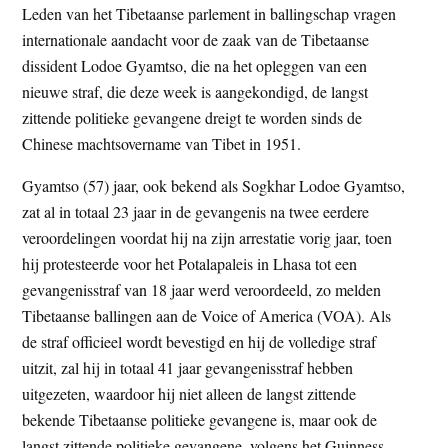
Leden van het Tibetaanse parlement in ballingschap vragen
t
e
internationale aandacht voor de zaak van de Tibetaanse
e
s
dissident Lodoe Gyamtso, die na het opleggen van een
i
nieuwe straf, die deze week is aangekondigd, de langst
t
zittende politieke gevangene dreigt te worden sinds de
e
Chinese machtsovername van Tibet in 1951.
Gyamtso (57) jaar, ook bekend als Sogkhar Lodoe Gyamtso,
zat al in totaal 23 jaar in de gevangenis na twee eerdere
veroordelingen voordat hij na zijn arrestatie vorig jaar, toen
hij protesteerde voor het Potalapaleis in Lhasa tot een
gevangenisstraf van 18 jaar werd veroordeeld, zo melden
Tibetaanse ballingen aan de Voice of America (VOA). Als
de straf officieel wordt bevestigd en hij de volledige straf
uitzit, zal hij in totaal 41 jaar gevangenisstraf hebben
uitgezeten, waardoor hij niet alleen de langst zittende
bekende Tibetaanse politieke gevangene is, maar ook de
langst zittende politieke gevangene, volgens het Guinness