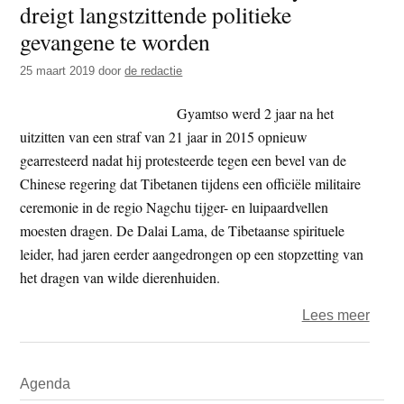
dreigt langstzittende politieke
t
e
gevangene te worden
e
s
i
25 maart 2019
door
de redactie
t
Gyamtso werd 2 jaar na het
e
uitzitten van een straf van 21 jaar in 2015 opnieuw
gearresteerd nadat hij protesteerde tegen een bevel van de
Chinese regering dat Tibetanen tijdens een officiële militaire
ceremonie in de regio Nagchu tijger- en luipaardvellen
moesten dragen. De Dalai Lama, de Tibetaanse spirituele
leider, had jaren eerder aangedrongen op een stopzetting van
het dragen van wilde dierenhuiden.
over
Lees meer
Tibe
dissi
Primaire
Agenda
Lodo
Sidebar