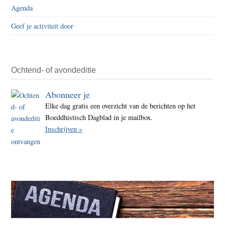
Gyam
Agenda
dreig
Geef je activiteit door
langs
polit
geva
te
Ochtend- of avondeditie
word
Abonneer je
Elke dag gratis een overzicht van de berichten op het
Boeddhistisch Dagblad in je mailbox.
Inschrijven »