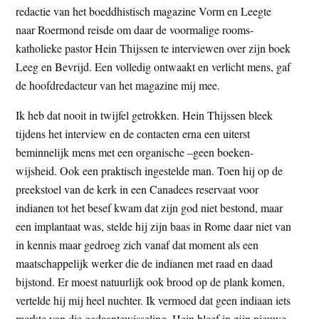
redactie van het boeddhistisch magazine Vorm en Leegte
t
e
naar Roermond reisde om daar de voormalige rooms-
e
s
katholieke pastor Hein Thijssen te interviewen over zijn boek
i
Leeg en Bevrijd. Een volledig ontwaakt en verlicht mens, gaf
t
de hoofdredacteur van het magazine mij mee.
e
Ik heb dat nooit in twijfel getrokken. Hein Thijssen bleek
tijdens het interview en de contacten erna een uiterst
beminnelijk mens met een organische –geen boeken-
wijsheid. Ook een praktisch ingestelde man. Toen hij op de
preekstoel van de kerk in een Canadees reservaat voor
indianen tot het besef kwam dat zijn god niet bestond, maar
een implantaat was, stelde hij zijn baas in Rome daar niet van
in kennis maar gedroeg zich vanaf dat moment als een
maatschappelijk werker die de indianen met raad en daad
bijstond. Er moest natuurlijk ook brood op de plank komen,
vertelde hij mij heel nuchter. Ik vermoed dat geen indiaan iets
merkte van die gedaantewisseling. Hein bleef in zijn nieuwe,