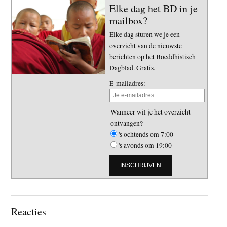
Elke dag het BD in je
mailbox?
Elke dag sturen we je een
overzicht van de nieuwste
berichten op het Boeddhistisch
Dagblad. Gratis.
E-mailadres:
Wanneer wil je het overzicht
ontvangen?
's ochtends om 7:00
's avonds om 19:00
Lees
Reacties
Interacties