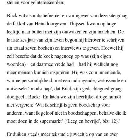
stellen voor geïnteresseerden.
Bück wil als initiatiefnemer en vormgever van deze site graag
de fakkel van Hein doorgeven. Thijssen kwam op hoge
leeftijd naar buiten met zijn ontwaken en zijn inzichten. De
laatste zes jaar van zijn leven begon hij hierover te schrijven
(in totaal zeven boeken) en interviews te geven. Hoewel hij
zelf besefte dat de koek nagenoeg op was (zijn eigen
woorden) – en daarmee vrede had – had hij wellicht nog
meer mensen kunnen inspireren. Hij was zo’n innemende,
warme persoonlijkheid, met een indringende, verlossende en
universele ‘boodschap’, dat Bück zijn gedachtegoed graag
doorgeeft. Buck: ‘En laten we zijn heerlijke, droge humor
niet vergeten; ‘Wat ik schrijf is geen boodschap voor
anderen, want ik geloof niet in boodschappen, behalve die ik
moet doen in de supermarkt’ (‘Leeg en bevrijd’, blz. 12).’
Er duiken steeds meer tekstuele juweeltje op van en over