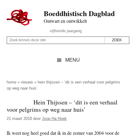
Door
Skip
Spring
Spring
Boeddhistisch Dagblad
naar
to
naar
naar
de
secondary
de
de
Ontwart en ontwikkelt
hoofd
menu
eerste
voettekst
Header
vijftiende jaargang
inhoud
sidebar
Rechts
Z
Z
o
o
e
e
MENU
k
k
b
o
i
p
home
»
nieuws
»
hein thijssen – ‘dit is een verhaal voor pelgrims
n
op weg naar huis’
d
n
e
Hein Thijssen – ‘dit is een verhaal
e
z
voor pelgrims op weg naar huis’
n
e
d
21 maart 2018
door
Joop Ha Hoek
s
e
i
Ik weet nog heel goed dat ik in de zomer van 2004 voor de
z