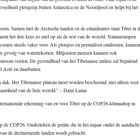
veelheid gletsjerijs buiten Antarctica en de Noordpool en helpt bij het
eren. Samen met de Arctische landen en de eilandnaties staat Tibet in 
rmt het drie keer zo snel op als de rest van de wereld. Natuurrampen
komen steeds vaker voor. Als gletsjers en permafrost ontdooien, kunne
ls gevolg van watertekorten. Miljoenen mensen kunnen ook
rstroom voelen. De gezondheid van het Tibetaanse milieu zal bepalend
l Azië en daarbuiten.
jn dak. Het Tibetaanse plateau moet worden beschermd, niet alleen voor
zaamheid van de hele wereld.” – Dalai Lama
nternationale erkenning van en voor Tibet op de COP26-klimaattop in
op de COP26. Onderteken de petitie die in het najaar onder de aandacht
 van de deelnemende landen wordt gebracht.