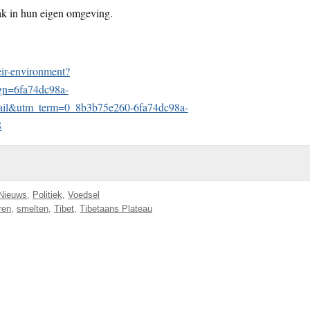
ak in hun eigen omgeving.
heir-environment?
gn=6fa74dc98a-
&utm_term=0_8b3b75e260-6fa74dc98a-
8
Nieuws
,
Politiek
,
Voedsel
eren
,
smelten
,
Tibet
,
Tibetaans Plateau