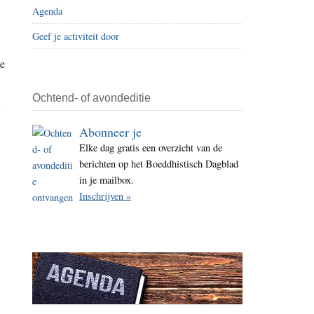
Agenda
i
t
Geef je activiteit door
e
de
Ochtend- of avondeditie
n
Abonneer je
Elke dag gratis een overzicht van de
berichten op het Boeddhistisch Dagblad
in je mailbox.
Inschrijven »