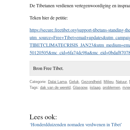
De Tibetanen verdienen vertegenwoordiging en inspra
Teken hier de petitie:
https://secure.freetibet.org/support-tibetans-standing-t
utm_source=Free+Tibet+email+updates&utm_campai
TIBETCLIMATECRISIS_JAN23&utm_medium=email
50120505&mc_cid=6fa74dc98a&mc_eid=0bdaf8707
Bron Free Tibet.
Categorie:
Dalai Lama
,
Geluk
,
Gezondheid
,
Milieu
,
Natuur
,
Tags:
dak van de wereld
,
Glasgow
,
ijslaag
,
problemen
,
rivi
Lees ook:
‘Honderdduizenden nomaden verdwenen in Tibet’