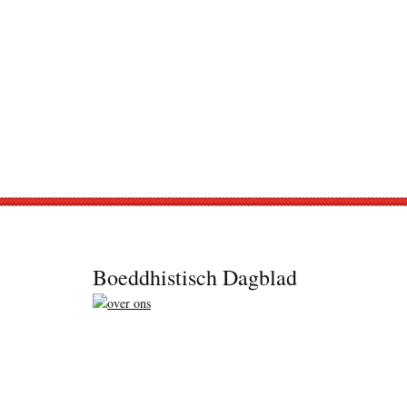
Footer
Boeddhistisch Dagblad