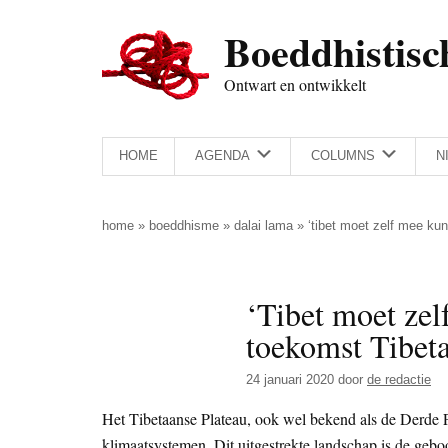
Door
Skip
Spring
Spring
Boeddhistisc
naar
to
naar
naar
de
secondary
de
de
Ontwart en ontwikkelt
hoofd
menu
eerste
voettekst
inhoud
sidebar
HOME
AGENDA
COLUMNS
N
home
»
boeddhisme
»
dalai lama
»
‘tibet moet zelf mee ku
‘Tibet moet zel
toekomst Tibeta
24 januari 2020
door
de redactie
Het Tibetaanse Plateau, ook wel bekend als de Derde Po
klimaatsystemen. Dit uitgestrekte landschap is de gebo