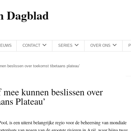
h Dagblad
IEUWS
CONTACT
SERIES
OVER ONS
P
nnen beslissen over toekomst tibetaans plateau’
f mee kunnen beslissen over
ans Plateau’
ol, is een uiterst belangrijke regio voor de beheersing van mondiale
orteplaats van negen van de grootste rivieren in Azië, waar bijna twee