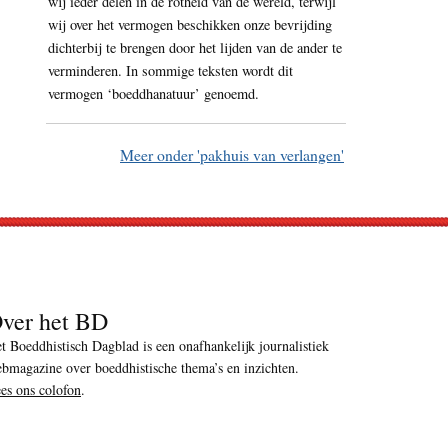
wij ieder delen in de rotheid van de wereld, terwijl
wij over het vermogen beschikken onze bevrijding
dichterbij te brengen door het lijden van de ander te
verminderen. In sommige teksten wordt dit
vermogen ‘boeddhanatuur’ genoemd.
Meer onder 'pakhuis van verlangen'
ver het BD
t Boeddhistisch Dagblad is een onafhankelijk journalistiek
bmagazine over boeddhistische thema’s en inzichten.
es ons colofon
.