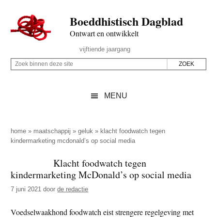
Door
Skip
Spring
Spring
Boeddhistisch Dagblad
naar
to
naar
naar
de
secondary
de
de
Ontwart en ontwikkelt
hoofd
menu
eerste
voettekst
Header
vijftiende jaargang
inhoud
sidebar
Rechts
Z
Z
o
o
e
e
MENU
k
k
b
o
i
p
home
»
maatschappij
»
geluk
»
klacht foodwatch tegen
n
kindermarketing mcdonald’s op social media
d
n
e
Klacht foodwatch tegen
e
z
kindermarketing McDonald’s op social media
n
e
d
7 juni 2021
door
de redactie
s
e
i
Voedselwaakhond foodwatch eist strengere regelgeving met
z