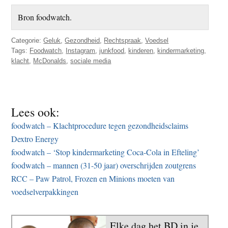
Bron foodwatch.
Categorie:
Geluk
,
Gezondheid
,
Rechtspraak
,
Voedsel
Tags:
Foodwatch
,
Instagram
,
junkfood
,
kinderen
,
kindermarketing
,
klacht
,
McDonalds
,
sociale media
Lees ook:
foodwatch – Klachtprocedure tegen gezondheidsclaims
Dextro Energy
foodwatch – ‘Stop kindermarketing Coca-Cola in Efteling’
foodwatch – mannen (31-50 jaar) overschrijden zoutgrens
RCC – Paw Patrol, Frozen en Minions moeten van
voedselverpakkingen
Elke dag het BD in je