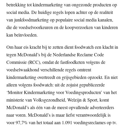
betrekking tot kindermarketing van ongezonde producten op
t
e
social media. De huidige regels lopen achter op de realiteit
e
s
van junkfoodmarketing op populaire social media kanalen,
i
die de voedselvoorkeuren en de koopverzoeken van kinderen
t
kan beïnvloeden.
e
Om haar eis kracht bij te zetten dient foodwatch een klacht in
tegen McDonald’s bij de Nederlandse Reclame Code
Commissie (RCC), omdat de fastfoodketen volgens de
voedselwaakhond verschillende regels omtrent
kindermarketing overtreedt en grijsgebieden opzoekt. En niet
alleen volgens foodwatch: uit de zojuist gepubliceerde
‘Monitor Kindermarketing voor Voedingsproducten’ van het
ministerie van Volksgezondheid, Welzijn & Sport, komt
McDonald’s als één van de meest opvallende adverteerders
naar voren. McDonald’s is maar liefst verantwoordelijk is
voor 97,7% van het totaal aan 1.091 voedingsreclames op tv.