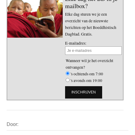
mailbox?
Elke dag sturen we je een
overzicht van de nieuwste
berichten op het Boeddhistisch
Dagblad. Gratis.
E-mailadres:
Wanneer wil je het overzicht
ontvangen?
's ochtends om 7:00
's avonds om 19:00
Primaire
Door:
Sidebar