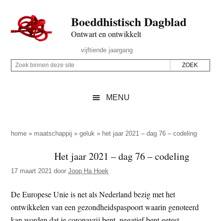
Door
Skip
Spring
Spring
Boeddhistisch Dagblad
naar
to
naar
naar
de
secondary
de
de
Ontwart en ontwikkelt
hoofd
menu
eerste
voettekst
Header
vijftiende jaargang
inhoud
sidebar
Rechts
Z
Z
o
o
e
e
MENU
k
k
b
o
i
p
home
»
maatschappij
»
geluk
»
het jaar 2021 – dag 76 – codeling
n
d
Het jaar 2021 – dag 76 – codeling
n
e
e
17 maart 2021
door
Joop Ha Hoek
z
n
e
d
De Europese Unie is net als Nederland bezig met het
s
e
ontwikkelen van een gezondheidspaspoort waarin genoteerd
i
z
kan worden dat je coronavrij bent, negatief bent getest,