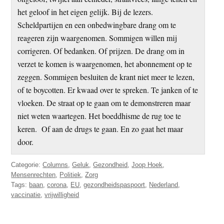
het geloof in het eigen gelijk. Bij de lezers.
Scheldpartijen en een onbedwingbare drang om te
reageren zijn waargenomen. Sommigen willen mij
corrigeren. Of bedanken. Of prijzen. De drang om in
verzet te komen is waargenomen, het abonnement op te
zeggen. Sommigen besluiten de krant niet meer te lezen,
of te boycotten. Er kwaad over te spreken. Te janken of te
vloeken. De straat op te gaan om te demonstreren maar
niet weten waartegen. Het boeddhisme de rug toe te
keren. Of aan de drugs te gaan. En zo gaat het maar
door.
Categorie:
Columns
,
Geluk
,
Gezondheid
,
Joop Hoek
,
Mensenrechten
,
Politiek
,
Zorg
Tags:
baan
,
corona
,
EU
,
gezondheidspaspoort
,
Nederland
,
vaccinatie
,
vrijwilligheid