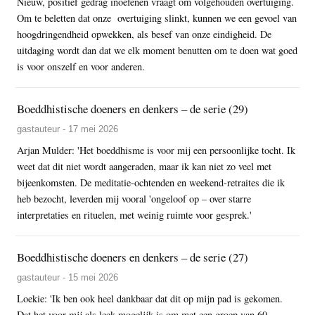
Nieuw, positief gedrag inoefenen vraagt om volgehouden overtuiging.
Om te beletten dat onze overtuiging slinkt, kunnen we een gevoel van
hoogdringendheid opwekken, als besef van onze eindigheid. De
uitdaging wordt dan dat we elk moment benutten om te doen wat goed
is voor onszelf en voor anderen.
Boeddhistische doeners en denkers – de serie (29)
gastauteur - 17 mei 2026
Arjan Mulder: 'Het boeddhisme is voor mij een persoonlijke tocht. Ik
weet dat dit niet wordt aangeraden, maar ik kan niet zo veel met
bijeenkomsten. De meditatie-ochtenden en weekend-retraites die ik
heb bezocht, leverden mij vooral 'ongeloof op – over starre
interpretaties en rituelen, met weinig ruimte voor gesprek.'
Boeddhistische doeners en denkers – de serie (27)
gastauteur - 15 mei 2026
Loekie: 'Ik ben ook heel dankbaar dat dit op mijn pad is gekomen.
Dat het voor mij als leek mogelijk is om met een groep van 60