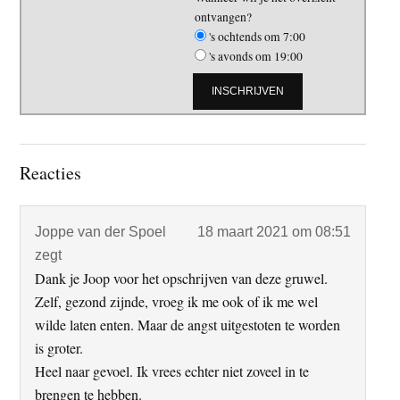
ontvangen?
's ochtends om 7:00
's avonds om 19:00
Lees
Reacties
Interacties
Joppe van der Spoel
18 maart 2021 om 08:51
zegt
Dank je Joop voor het opschrijven van deze gruwel.
Zelf, gezond zijnde, vroeg ik me ook of ik me wel
wilde laten enten. Maar de angst uitgestoten te worden
is groter.
Heel naar gevoel. Ik vrees echter niet zoveel in te
brengen te hebben.