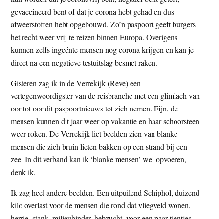
t
e
gevaccineerd bent of dat je corona hebt gehad en dus
e
s
afweerstoffen hebt opgebouwd. Zo’n paspoort geeft burgers
i
het recht weer vrij te reizen binnen Europa. Overigens
t
kunnen zelfs ingeënte mensen nog corona krijgen en kan je
e
direct na een negatieve testuitslag besmet raken.
Gisteren zag ik in de Verrekijk (Reve) een
vertegenwoordigster van de reisbranche met een glimlach van
oor tot oor dit paspoortnieuws tot zich nemen. Fijn, de
mensen kunnen dit jaar weer op vakantie en haar schoorsteen
weer roken. De Verrekijk liet beelden zien van blanke
mensen die zich bruin lieten bakken op een strand bij een
zee. In dit verband kan ik ‘blanke mensen’ wel opvoeren,
denk ik.
Ik zag heel andere beelden. Een uitpuilend Schiphol, duizend
kilo overlast voor de mensen die rond dat vliegveld wonen,
herrie, stank, milieuhinder, hebzucht, voor een paar tientjes,