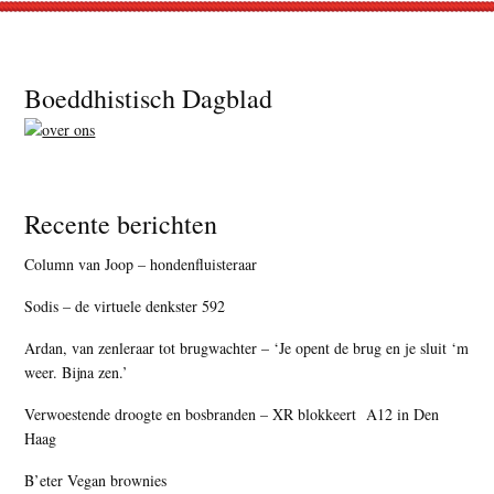
Footer
Boeddhistisch Dagblad
Recente berichten
Column van Joop – hondenfluisteraar
Sodis – de virtuele denkster 592
Ardan, van zenleraar tot brugwachter – ‘Je opent de brug en je sluit ‘m
weer. Bijna zen.’
Verwoestende droogte en bosbranden – XR blokkeert A12 in Den
Haag
B’eter Vegan brownies