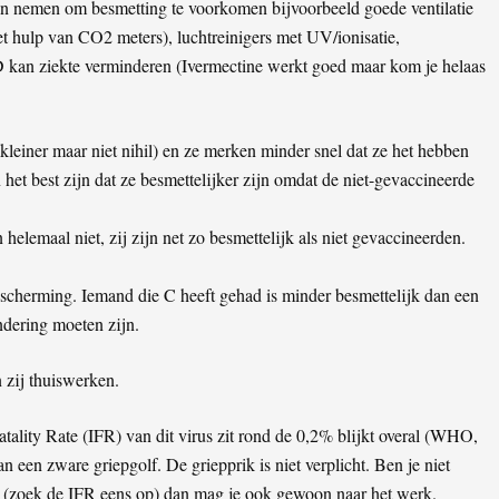
n nemen om besmetting te voorkomen bijvoorbeeld goede ventilatie
met hulp van CO2 meters), luchtreinigers met UV/ionisatie,
 D kan ziekte verminderen (Ivermectine werkt goed maar kom je helaas
leiner maar niet nihil) en ze merken minder snel dat ze het hebben
het best zijn dat ze besmettelijker zijn omdat de niet-gevaccineerde
elemaal niet, zij zijn net zo besmettelijk als niet gevaccineerden.
scherming. Iemand die C heeft gehad is minder besmettelijk dan een
dering moeten zijn.
 zij thuiswerken.
tality Rate (IFR) van dit virus zit rond de 0,2% blijkt overal (WHO,
n een zware griepgolf. De griepprik is niet verplicht. Ben je niet
en (zoek de IFR eens op) dan mag je ook gewoon naar het werk.