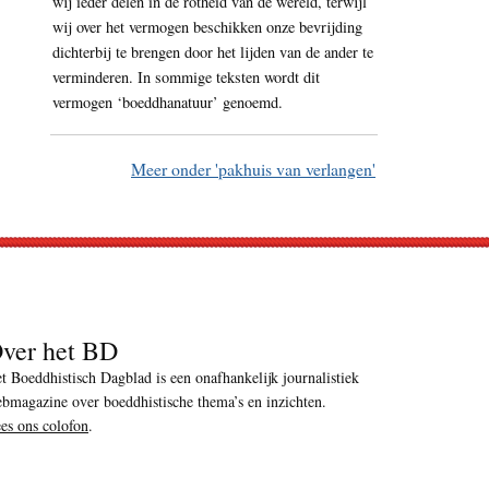
wij ieder delen in de rotheid van de wereld, terwijl
wij over het vermogen beschikken onze bevrijding
dichterbij te brengen door het lijden van de ander te
verminderen. In sommige teksten wordt dit
vermogen ‘boeddhanatuur’ genoemd.
Meer onder 'pakhuis van verlangen'
ver het BD
t Boeddhistisch Dagblad is een onafhankelijk journalistiek
bmagazine over boeddhistische thema’s en inzichten.
es ons colofon
.