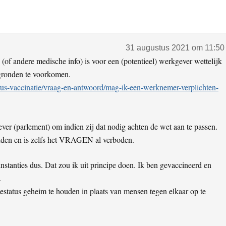
31 augustus 2021 om 11:50
 (of andere medische info) is voor een (potentieel) werkgever wettelijk
gronden te voorkomen.
rus-vaccinatie/vraag-en-antwoord/mag-ik-een-werknemer-verplichten-
ever (parlement) om indien zij dat nodig achten de wet aan te passen.
ouden en is zelfs het VRAGEN al verboden.
tanties dus. Dat zou ik uit principe doen. Ik ben gevaccineerd en
.
iestatus geheim te houden in plaats van mensen tegen elkaar op te