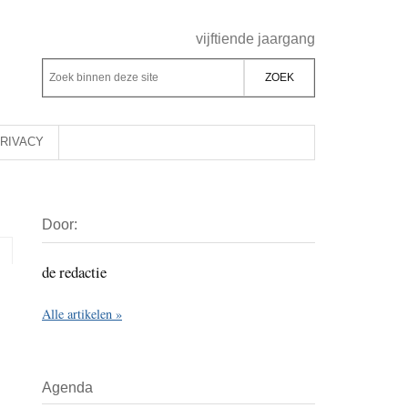
Header
vijftiende jaargang
Rechts
Z
Z
o
o
e
e
k
k
RIVACY
b
o
i
p
Primaire
n
d
Door:
Sidebar
n
e
e
z
de redactie
n
e
d
Alle artikelen »
s
e
i
z
t
e
Agenda
e
s