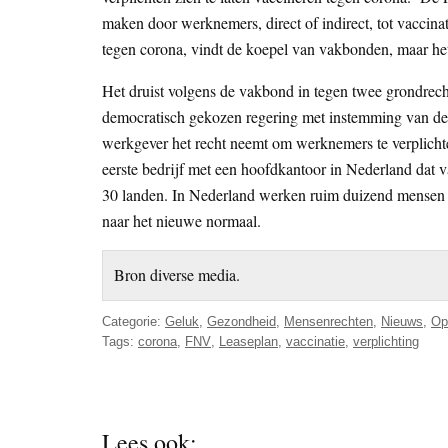
maken door werknemers, direct of indirect, tot vaccinat
tegen corona, vindt de koepel van vakbonden, maar het 
Het druist volgens de vakbond in tegen twee grondrechte
democratisch gekozen regering met instemming van de K
werkgever het recht neemt om werknemers te verplichten
eerste bedrijf met een hoofdkantoor in Nederland dat v
30 landen. In Nederland werken ruim duizend mensen vo
naar het nieuwe normaal.
Bron diverse media.
Categorie:
Geluk
,
Gezondheid
,
Mensenrechten
,
Nieuws
,
Op
Tags:
corona
,
FNV
,
Leaseplan
,
vaccinatie
,
verplichting
Lees ook: