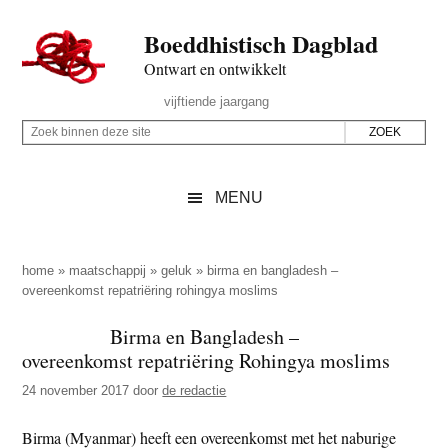
Door
Skip
Spring
Spring
Boeddhistisch Dagblad
naar
to
naar
naar
de
secondary
de
de
Ontwart en ontwikkelt
hoofd
menu
eerste
voettekst
Header
vijftiende jaargang
inhoud
sidebar
Rechts
Z
Z
o
o
e
e
MENU
k
k
b
o
i
p
home
»
maatschappij
»
geluk
»
birma en bangladesh –
n
overeenkomst repatriëring rohingya moslims
d
n
e
Birma en Bangladesh –
e
z
overeenkomst repatriëring Rohingya moslims
n
e
d
24 november 2017
door
de redactie
s
e
i
Birma (Myanmar) heeft een overeenkomst met het naburige
z