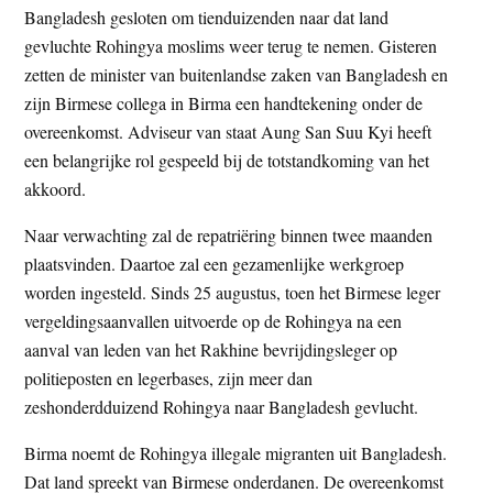
Bangladesh gesloten om tienduizenden naar dat land
t
e
gevluchte Rohingya moslims weer terug te nemen. Gisteren
e
s
zetten de minister van buitenlandse zaken van Bangladesh en
i
zijn Birmese collega in Birma een handtekening onder de
t
overeenkomst. Adviseur van staat Aung San Suu Kyi heeft
e
een belangrijke rol gespeeld bij de totstandkoming van het
akkoord.
Naar verwachting zal de repatriëring binnen twee maanden
plaatsvinden. Daartoe zal een gezamenlijke werkgroep
worden ingesteld. Sinds 25 augustus, toen het Birmese leger
vergeldingsaanvallen uitvoerde op de Rohingya na een
aanval van leden van het Rakhine bevrijdingsleger op
politieposten en legerbases, zijn meer dan
zeshonderdduizend Rohingya naar Bangladesh gevlucht.
Birma noemt de Rohingya illegale migranten uit Bangladesh.
Dat land spreekt van Birmese onderdanen. De overeenkomst