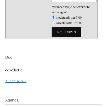
Wanneer wil je het overzicht
ontvangen?
's ochtends om 7:00
's avonds om 19:00
Primaire
Door:
Sidebar
de redactie
Alle artikelen »
Agenda