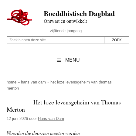
Door
Skip
Spring
Spring
Boeddhistisch Dagblad
naar
to
naar
naar
de
secondary
de
de
Ontwart en ontwikkelt
hoofd
menu
eerste
voettekst
Header
vijftiende jaargang
inhoud
sidebar
Rechts
Z
Z
o
o
e
e
MENU
k
k
b
o
i
p
home
»
hans van dam
»
het loze levensgeheim van thomas
n
merton
d
n
e
Het loze levensgeheim van Thomas
e
z
Merton
n
e
d
12 juni 2026
door
Hans van Dam
s
e
i
Woorden die doorzien moeten worden
z