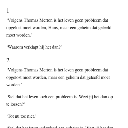
t
e
1
e
s
‘Volgens Thomas Merton is het leven geen probleem dat
i
opgelost moet worden, Hans, maar een geheim dat geleefd
t
moet worden.’
e
‘Waarom verklapt hij het dan?’
2
‘Volgens Thomas Merton is het leven geen probleem dat
opgelost moet worden, maar een geheim dat geleefd moet
worden.’
‘Stel dat het leven toch een probleem is. Weet jij het dan op
te lossen?’
‘Tot nu toe niet.’
‘Stel dat het leven inderdaad een geheim is. Weet jij het dan