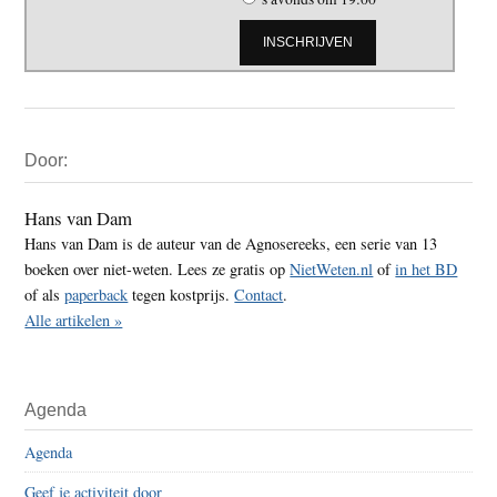
Primaire
Door:
Sidebar
Hans van Dam
Hans van Dam is de auteur van de Agnosereeks, een serie van 13
boeken over niet-weten. Lees ze gratis op
NietWeten.nl
of
in het BD
of als
paperback
tegen kostprijs.
Contact
.
Alle artikelen »
Agenda
Agenda
Geef je activiteit door