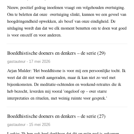
Nieuw, positief gedrag inoefenen vraagt om volgehouden overtuiging.
Om te beletten dat onze overtuiging slinkt, kunnen we een gevoel van
hoogdringendheid opwekken, als besef van onze eindigheid. De
uitdaging wordt dan dat we elk moment benutten om te doen wat goed
is voor onszelf en voor anderen.
Boeddhistische doeners en denkers – de serie (29)
gastauteur - 17 mei 2026
Arjan Mulder: 'Het boeddhisme is voor mij een persoonlijke tocht. Ik
weet dat dit niet wordt aangeraden, maar ik kan niet zo veel met
bijeenkomsten. De meditatie-ochtenden en weekend-retraites die ik
heb bezocht, leverden mij vooral 'ongeloof op – over starre
interpretaties en rituelen, met weinig ruimte voor gesprek.'
Boeddhistische doeners en denkers – de serie (27)
gastauteur - 15 mei 2026
Loekie: 'Ik ben ook heel dankbaar dat dit op mijn pad is gekomen.