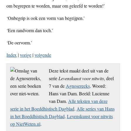
om begrepen te worden, maar om geleefd te worden!’
‘Onbegrip is ook een vorm van begrijpen.’
‘Een randvorm dan toch.’
‘De oervorm.’
Index
|
vorige
|
volgende
Deze tekst maakt deel uit van de
serie
Levenskunst voor nitwits
, deel
7 van de
Agnosereeks
. Woord:
Hans van Dam. Beeld: Lucienne
van Dam.
Alle teksten van deze
serie in het Boeddhistisch Dagblad
.
Alle series van Hans
in het Boeddhistisch Dagblad
.
Levenskunst voor nitwits
op NietWeten.nl
.