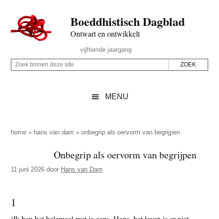
Door
Skip
Spring
Spring
Boeddhistisch Dagblad
naar
to
naar
naar
de
secondary
de
de
Ontwart en ontwikkelt
hoofd
menu
eerste
voettekst
Header
vijftiende jaargang
inhoud
sidebar
Rechts
Z
Z
o
o
e
e
MENU
k
k
b
o
i
p
home
»
hans van dam
»
onbegrip als oervorm van begrijpen
n
d
Onbegrip als oervorm van begrijpen
n
e
e
11 juni 2026
door
Hans van Dam
z
n
e
d
s
1
e
i
z
‘Ik ben het helemaal met je eens, Hans, het leven is er niet