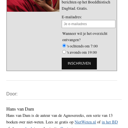
berichten op het Boeddhistisch
Dagblad. Gratis.
E-mailadres:
Wanneer wil je het overzicht
ontvangen?
's ochtends om 7:00
's avonds om 19:00
Primaire
Door:
Sidebar
Hans van Dam
Hans van Dam is de auteur van de Agnosereeks, een serie van 13
boeken over niet-weten. Lees ze gratis op
NietWeten.nl
of
in het BD