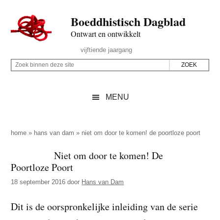
Door
Skip
Spring
Spring
Boeddhistisch Dagblad
naar
to
naar
naar
de
secondary
de
de
Ontwart en ontwikkelt
hoofd
menu
eerste
voettekst
Header
vijftiende jaargang
inhoud
sidebar
Rechts
Z
Z
o
o
e
e
MENU
k
k
b
o
i
p
home
»
hans van dam
»
niet om door te komen! de poortloze poort
n
d
Niet om door te komen! De
n
e
Poortloze Poort
e
z
n
18 september 2016
door
Hans van Dam
e
d
s
Dit is de oorspronkelijke inleiding van de serie
e
i
z