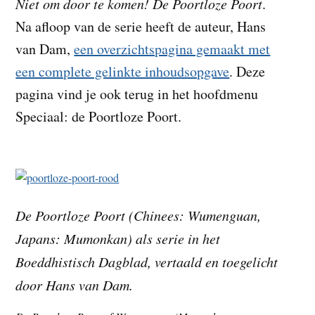
Niet om door te komen! De Poortloze Poort
.
t
e
Na afloop van de serie heeft de auteur, Hans
e
s
van Dam,
een overzichtspagina gemaakt met
i
een complete gelinkte inhoudsopgave
. Deze
t
e
pagina vind je ook terug in het hoofdmenu
Speciaal: de Poortloze Poort.
De Poortloze Poort (Chinees: Wumenguan,
Japans: Mumonkan) als serie in het
Boeddhistisch Dagblad, vertaald en toegelicht
door Hans van Dam.