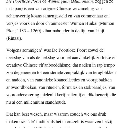
De Poortloze Poort
of
Wumenguan
(
Mumonkan,
zeggen ze
in Japan) is een van origine Chinese verzameling van
achtenveertig koans samengesteld en van commentaar en
versjes voorzien door ch’anmeester Wumen Huikai (Mumon
Ekai, 1183 – 1260), dharmahouder in de lijn van Linji
(Rinzai).
1
Volgens sommigen
was De Poortloze Poort zowel de
neerslag van als de nekslag voor het aanvankelijk zo frisse en
creatieve Chinese ch’anboeddhisme, dat nadien in rap tempo
zou degenereren tot een steriele zenpraktijk van terugblikken
en nadoen, van canonieke koancollecties en voorgebakken
antwoordboeken, van rituelen, formules en stokpaardjes, van
voorouderverering, hielenlikkerij, zitternij en dikdoenerij, die
nu al een millennium standhoudt.
Dat kan best wezen, maar waarom zouden we ons druk
maken over ‘de’ traditie als het in onszelf is waar zen hetzij