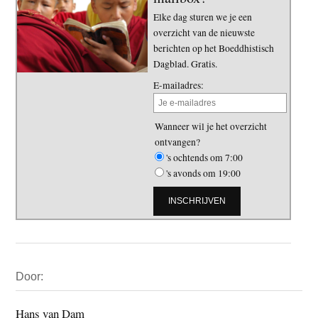
Elke dag sturen we je een
overzicht van de nieuwste
berichten op het Boeddhistisch
Dagblad. Gratis.
E-mailadres:
Wanneer wil je het overzicht
ontvangen?
's ochtends om 7:00
's avonds om 19:00
Primaire
Door:
Sidebar
Hans van Dam