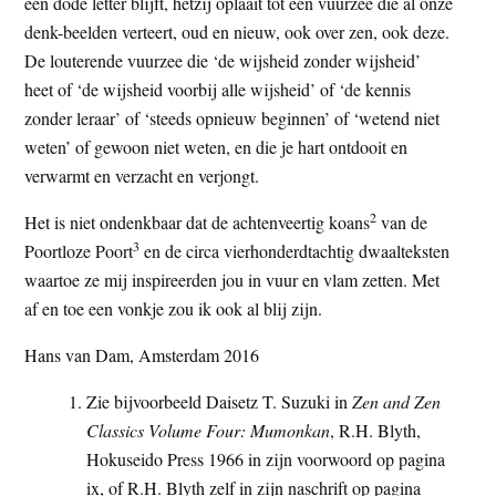
een dode letter blijft, hetzij oplaait tot een vuurzee die al onze
denk-beelden verteert, oud en nieuw, ook over zen, ook deze.
De louterende vuurzee die ‘de wijsheid zonder wijsheid’
heet of ‘de wijsheid voorbij alle wijsheid’ of ‘de kennis
zonder leraar’ of ‘steeds opnieuw beginnen’ of ‘wetend niet
weten’ of gewoon niet weten, en die je hart ontdooit en
verwarmt en verzacht en verjongt.
2
Het is niet ondenkbaar dat de achtenveertig koans
van de
3
Poortloze Poort
en de circa vierhonderdtachtig dwaalteksten
waartoe ze mij inspireerden jou in vuur en vlam zetten. Met
af en toe een vonkje zou ik ook al blij zijn.
Hans van Dam, Amsterdam 2016
Zie bijvoorbeeld Daisetz T. Suzuki in
Zen and Zen
Classics Volume Four: Mumonkan
, R.H. Blyth,
Hokuseido Press 1966 in zijn voorwoord op pagina
ix, of R.H. Blyth zelf in zijn naschrift op pagina