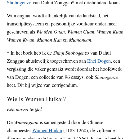
Shobogenzo
van Dahui Zonggao* met driehonderd koans.
Wumenguan wordt afhankelijk van de landstaal, het
transcriptiesys­teem en persoonlijke voorkeur onder meer
geschreven als
Wu Men Guan, Wumen Guan, Wumen Kuan,
Wumen Kwan, Mumon Kan
en
Mumonkan
.
* In het boek heb ik de
Shinji Shobogenzo
van Dahui
Zonggao abusievelijk toegeschreven aan
Ehei Dogen
, een
vergissing die vaker gemaakt wordt doordat het hoofdwerk
van Dogen, een collectie van 96 essays, ook
Shobogenzo
heet. Dit bij wijze van corrigendum.
Wie is Wumen Huikai?
Eén massa twijfel
De
Wumenguan
is samengesteld door de Chinese
chanmeester
Wumen Huikai
(1183-1260), de vijftiende
dharmahouder in de lijn van Linji (?-866). In Japan heet hij