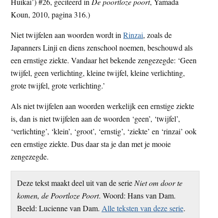
Huikai’) #26, geciteerd in
De poortloze poort
, Yamada
Koun, 2010, pagina 316.)
Niet twijfelen aan woorden wordt in
Rinzai
, zoals de
Japanners Linji en diens zenschool noemen, beschouwd als
een ernstige ziekte. Van­daar het bekende zengezegde: ‘Geen
twijfel, geen verlichting, kleine twijfel, kleine verlichting,
grote twijfel, grote verlichting.’
Als niet twijfelen aan woorden werkelijk een ernstige ziekte
is, dan is niet twijfelen aan de woorden ‘geen’, ‘twijfel’,
‘verlichting’, ‘klein’, ‘groot’, ‘ernstig’, ‘ziekte’ en ‘rinzai’ ook
een ernstige ziekte. Dus daar sta je dan met je mooie
zengezegde.
Deze tekst maakt deel uit van de serie
Niet om door te
komen, de Poortloze Poort
. Woord: Hans van Dam.
Beeld: Lucienne van Dam.
Alle teksten van deze serie
.