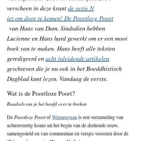
t
verscheen in deze krant
de serie N
e
e
s
iet om door te komen! De Poortloze Poort
i
van Hans van Dam. Sindsdien hebben
t
Lucienne en Hans hard gewerkt om er een mooi
e
boek van te maken. Hans heeft alle teksten
geredigeerd en
acht inleidende artikelen
geschreven die je nu ook in het Boeddhistisch
Dagblad kunt lezen. Vandaag de eerste.
Wat is de Poortloze Poort?
Raadsels om je het hoofd over te breken
De
Poortloze Poort
of
Wumenguan
is een verzameling van
achten­veertig koans uit het begin van de dertiende eeuw,
samengesteld en van commentaar en versjes voorzien door de