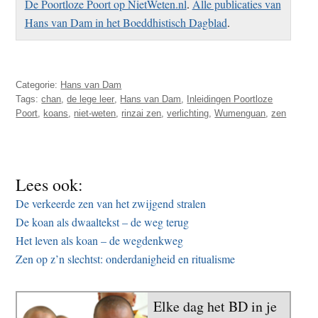
De Poortloze Poort op NietWeten.nl
.
Alle publicaties van
Hans van Dam in het Boeddhistisch Dagblad
.
Categorie:
Hans van Dam
Tags:
chan
,
de lege leer
,
Hans van Dam
,
Inleidingen Poortloze
Poort
,
koans
,
niet-weten
,
rinzai zen
,
verlichting
,
Wumenguan
,
zen
Lees ook:
De verkeerde zen van het zwijgend stralen
De koan als dwaaltekst – de weg terug
Het leven als koan – de wegdenkweg
Zen op z’n slechtst: onderdanigheid en ritualisme
Elke dag het BD in je