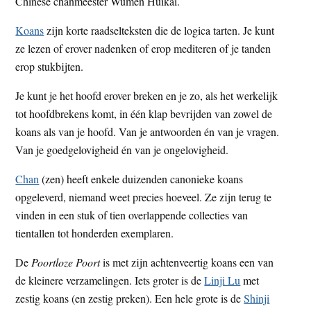
Chinese chanmeester Wumen Huikai.
Koans
zijn korte raadselteksten die de logica tarten. Je kunt
ze lezen of erover nadenken of erop mediteren of je tanden
erop stukbijten.
Je kunt je het hoofd erover breken en je zo, als het werkelijk
tot hoofd­brekens komt, in één klap bevrijden van zowel de
koans als van je hoofd. Van je antwoorden én van je vragen.
Van je goedgelovigheid én van je ongelovigheid.
Chan
(zen) heeft enkele duizenden canonieke koans
opgeleverd, nie­mand weet precies hoeveel. Ze zijn terug te
vinden in een stuk of tien overlappende collecties van
tientallen tot honderden exemplaren.
De
Poortloze Poort
is met zijn achtenveertig koans een van
de kleinere verzamelingen. Iets groter is de
Linji Lu
met
zestig koans (en zestig preken). Een hele grote is de
Shinji