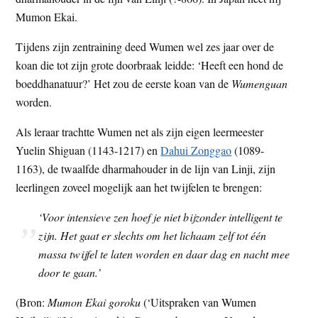
Mumon Ekai.
Tijdens zijn zentraining deed Wumen wel zes jaar over de
koan die tot zijn grote doorbraak leidde: ‘Heeft een hond de
boeddhanatuur?’ Het zou de eerste koan van de
Wumenguan
worden.
Als leraar trachtte Wumen net als zijn eigen leermeester
Yuelin Shi­guan (1143-1217) en
Dahui Zonggao
(1089-
1163), de twaalfde dharma­houder in de lijn van Linji, zijn
leerlingen zoveel mogelijk aan het twij­felen te brengen:
‘Voor intensieve zen hoef je niet bijzonder intelligent te
zijn. Het gaat er slechts om het lichaam zelf tot één
massa twijfel te laten worden en daar dag en nacht mee
door te gaan.’
(Bron:
Mumon Ekai goroku
(‘Uitspraken van Wumen