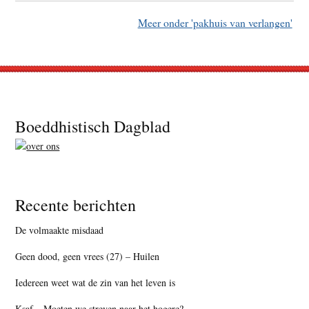
Meer onder 'pakhuis van verlangen'
Footer
Boeddhistisch Dagblad
Recente berichten
De volmaakte misdaad
Geen dood, geen vrees (27) – Huilen
Iedereen weet wat de zin van het leven is
Ksaf – Moeten we streven naar het hogere?