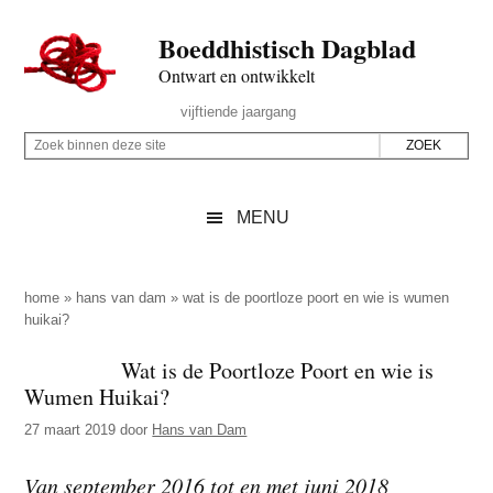
Door
Skip
Spring
Spring
Boeddhistisch Dagblad
naar
to
naar
naar
de
secondary
de
de
Ontwart en ontwikkelt
hoofd
menu
eerste
voettekst
Header
vijftiende jaargang
inhoud
sidebar
Rechts
Z
Z
o
o
e
e
MENU
k
k
b
o
i
p
home
»
hans van dam
»
wat is de poortloze poort en wie is wumen
n
huikai?
d
n
e
Wat is de Poortloze Poort en wie is
e
z
Wumen Huikai?
n
e
d
27 maart 2019
door
Hans van Dam
s
e
i
Van september 2016 tot en met juni 2018
z