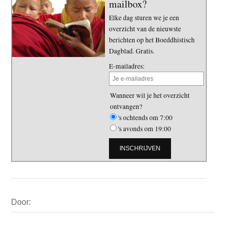
mailbox?
Elke dag sturen we je een
overzicht van de nieuwste
berichten op het Boeddhistisch
Dagblad. Gratis.
E-mailadres:
Wanneer wil je het overzicht
ontvangen?
's ochtends om 7:00
's avonds om 19:00
Primaire
Door:
Sidebar