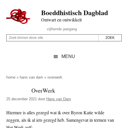
Door
Skip
Spring
Spring
Boeddhistisch Dagblad
naar
to
naar
naar
de
secondary
de
de
Ontwart en ontwikkelt
hoofd
menu
eerste
voettekst
Header
vijftiende jaargang
inhoud
sidebar
Rechts
Z
Z
o
o
e
e
MENU
k
k
b
o
i
p
home
»
hans van dam
»
overwerk
n
d
OverWerk
n
e
e
25 december 2021
door
Hans van Dam
z
n
e
d
Hiermee is alles gezegd wat ik over Byron Katie wilde
s
e
zeggen, als ik al iets gezegd heb. Samengevat in termen van
i
z
Het Werk zelf: