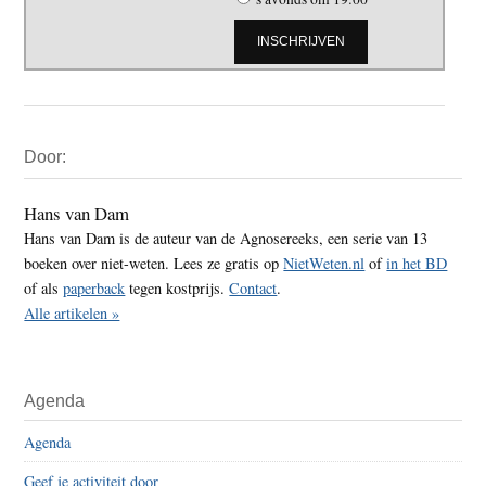
Primaire
Door:
Sidebar
Hans van Dam
Hans van Dam is de auteur van de Agnosereeks, een serie van 13
boeken over niet-weten. Lees ze gratis op
NietWeten.nl
of
in het BD
of als
paperback
tegen kostprijs.
Contact
.
Alle artikelen »
Agenda
Agenda
Geef je activiteit door