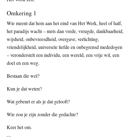
t
e
Omkering 1
e
s
i
Wie meent dat hem aan het eind van Het Werk, heel of half,
t
het paradijs wacht – niets dan vrede, vreugde, dankbaarheid,
e
wijsheid, onbevreesdheid, overgave, verlichting,
vriendelijkheid, universele liefde en onbegrensd mededogen
– veronderstelt een individu, een wereld, een vrije wil, een
doel en een weg.
Bestaan die wel?
Kun je dat weten?
Wat gebeurt er als je dat gelooft?
Wie zou je zijn zonder die gedachte?
Keer het om.