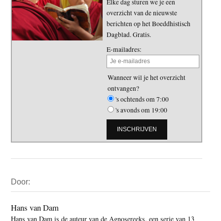
Elke dag sturen we je een
overzicht van de nieuwste
berichten op het Boeddhistisch
Dagblad. Gratis.
E-mailadres:
Wanneer wil je het overzicht
ontvangen?
's ochtends om 7:00
's avonds om 19:00
Primaire
Door:
Sidebar
Hans van Dam
Hans van Dam is de auteur van de Agnosereeks, een serie van 13