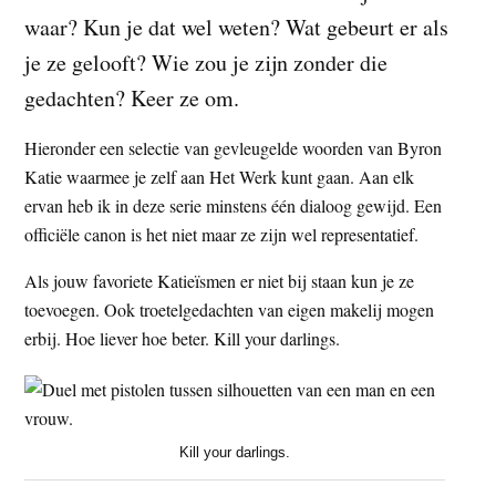
t
waar? Kun je dat wel weten? Wat gebeurt er als
e
e
s
je ze gelooft? Wie zou je zijn zonder die
i
gedachten? Keer ze om.
t
e
Hieronder een selectie van gevleugelde woorden van Byron
Katie waarmee je zelf aan Het Werk kunt gaan. Aan elk
ervan heb ik in deze serie minstens één dialoog gewijd. Een
officiële canon is het niet maar ze zijn wel representatief.
Als jouw favoriete Katieïsmen er niet bij staan kun je ze
toevoegen. Ook troetelgedachten van eigen makelij mogen
erbij. Hoe liever hoe beter. Kill your darlings.
Kill your darlings.