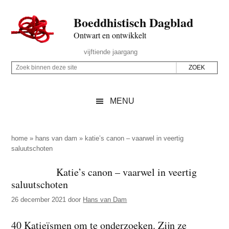
Door
Skip
Spring
Spring
Boeddhistisch Dagblad
naar
to
naar
naar
de
secondary
de
de
Ontwart en ontwikkelt
hoofd
menu
eerste
voettekst
Header
vijftiende jaargang
inhoud
sidebar
Rechts
Z
Z
o
o
e
e
MENU
k
k
b
o
i
p
home
»
hans van dam
»
katie’s canon – vaarwel in veertig
n
saluutschoten
d
n
e
Katie’s canon – vaarwel in veertig
e
z
saluutschoten
n
e
d
26 december 2021
door
Hans van Dam
s
e
i
40 Katieïsmen om te onderzoeken. Zijn ze
z