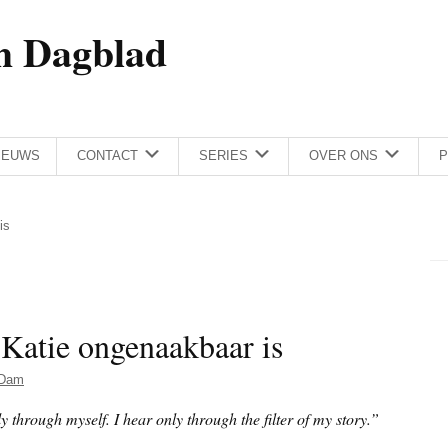
h Dagblad
IEUWS
CONTACT
SERIES
OVER ONS
P
is
atie ongenaakbaar is
 Dam
y through myself. I hear only through the filter of my story.”