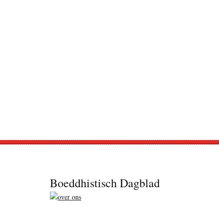
Footer
Boeddhistisch Dagblad