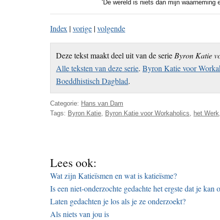
‘De wereld is niets dan mijn waarneming e
Index
|
vorige
|
volgende
Deze tekst maakt deel uit van de serie
Byron Katie v
Alle teksten van deze serie
.
Byron Katie voor Workah
Boeddhistisch Dagblad
.
Categorie:
Hans van Dam
Tags:
Byron Katie
,
Byron Katie voor Workaholics
,
het Werk
Lees ook:
Wat zijn Katieïsmen en wat is katieïsme?
Is een niet-onderzochte gedachte het ergste dat je kan
Laten gedachten je los als je ze onderzoekt?
Als niets van jou is