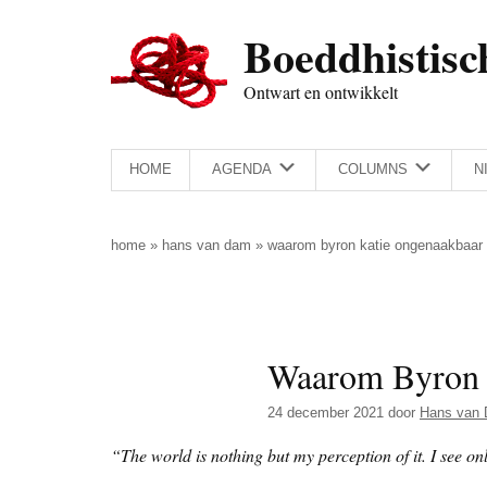
Door
Skip
Spring
Spring
Boeddhistisc
naar
to
naar
naar
de
secondary
de
de
Ontwart en ontwikkelt
hoofd
menu
eerste
voettekst
inhoud
sidebar
HOME
AGENDA
COLUMNS
N
home
»
hans van dam
»
waarom byron katie ongenaakbaar 
Waarom Byron K
24 december 2021
door
Hans van
“The world is nothing but my perception of it. I see onl