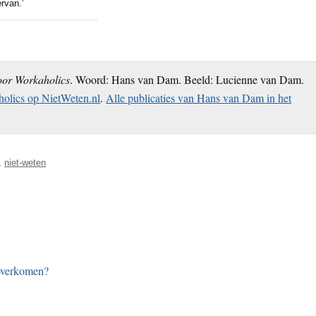
rvan.’
oor Workaholics
. Woord: Hans van Dam. Beeld: Lucienne van Dam.
olics op NietWeten.nl
.
Alle publicaties van Hans van Dam in het
,
niet-weten
 overkomen?