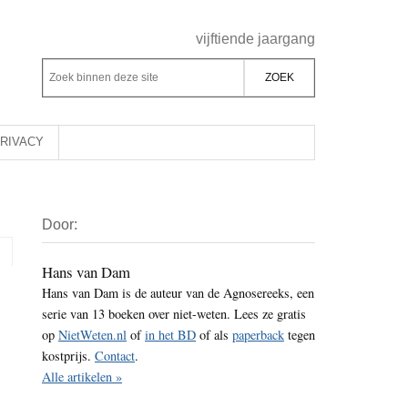
Header
vijftiende jaargang
Rechts
Z
Z
o
o
e
e
k
k
RIVACY
b
o
i
p
Primaire
n
d
Door:
Sidebar
n
e
e
z
Hans van Dam
n
Hans van Dam is de auteur van de Agnosereeks, een
e
d
serie van 13 boeken over niet-weten. Lees ze gratis
s
e
op
NietWeten.nl
of
in het BD
of als
paperback
tegen
i
z
kostprijs.
Contact
.
t
e
Alle artikelen »
e
s