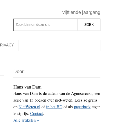
Header
vijftiende jaargang
Rechts
Z
Z
o
o
e
e
k
k
RIVACY
b
o
i
p
Primaire
n
d
Door:
Sidebar
n
e
e
z
Hans van Dam
n
Hans van Dam is de auteur van de Agnosereeks, een
e
d
serie van 13 boeken over niet-weten. Lees ze gratis
s
e
op
NietWeten.nl
of
in het BD
of als
paperback
tegen
i
z
kostprijs.
Contact
.
t
e
Alle artikelen »
e
s