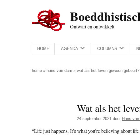
Door
Skip
Spring
Spring
Boeddhistisc
naar
to
naar
naar
de
secondary
de
de
Ontwart en ontwikkelt
hoofd
menu
eerste
voettekst
inhoud
sidebar
HOME
AGENDA
COLUMNS
N
home
»
hans van dam
»
wat als het leven gewoon gebeurt?
Wat als het lev
24 september 2021
door
Hans van
“Life just happens. It’s what you’re believing about life