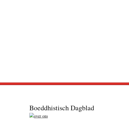
Footer
Boeddhistisch Dagblad