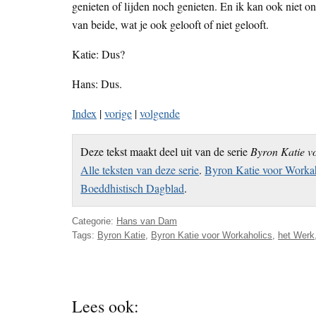
genieten of lijden noch genieten. En ik kan ook niet on
van beide, wat je ook gelooft of niet gelooft.
Katie: Dus?
Hans: Dus.
Index
|
vorige
|
volgende
Deze tekst maakt deel uit van de serie
Byron Katie v
Alle teksten van deze serie
.
Byron Katie voor Workah
Boeddhistisch Dagblad
.
Categorie:
Hans van Dam
Tags:
Byron Katie
,
Byron Katie voor Workaholics
,
het Werk
Lees ook: