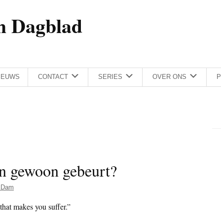
h Dagblad
IEUWS
CONTACT
SERIES
OVER ONS
P
en gewoon gebeurt?
 Dam
 that makes you suffer.”