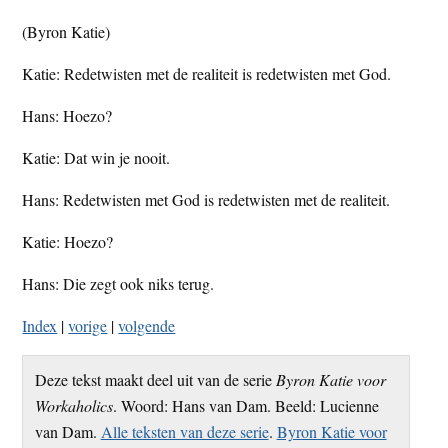
t
e
(Byron Katie)
e
s
Katie: Redetwisten met de realiteit is redetwisten met God.
i
t
Hans: Hoezo?
e
Katie: Dat win je nooit.
Hans: Redetwisten met God is redetwisten met de realiteit.
Katie: Hoezo?
Hans: Die zegt ook niks terug.
Index
|
vorige
|
volgende
Deze tekst maakt deel uit van de serie
Byron Katie voor
Workaholics
. Woord: Hans van Dam. Beeld: Lucienne
van Dam.
Alle teksten van deze serie
.
Byron Katie voor