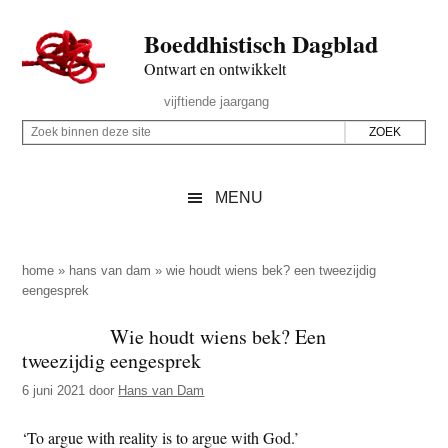
Door
Skip
Spring
Spring
Boeddhistisch Dagblad
naar
to
naar
naar
de
secondary
de
de
Ontwart en ontwikkelt
hoofd
menu
eerste
voettekst
Header
vijftiende jaargang
inhoud
sidebar
Rechts
Z
Z
o
o
e
e
MENU
k
k
b
o
i
p
home
»
hans van dam
»
wie houdt wiens bek? een tweezijdig
n
eengesprek
d
n
e
Wie houdt wiens bek? Een
e
z
tweezijdig eengesprek
n
e
d
6 juni 2021
door
Hans van Dam
s
e
i
‘To argue with reality is to argue with God.’
z