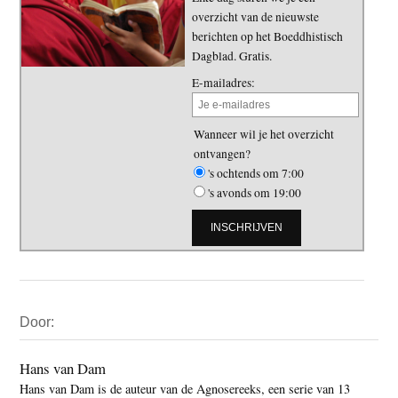
overzicht van de nieuwste
berichten op het Boeddhistisch
Dagblad. Gratis.
E-mailadres:
Wanneer wil je het overzicht
ontvangen?
's ochtends om 7:00
's avonds om 19:00
Primaire
Door:
Sidebar
Hans van Dam
Hans van Dam is de auteur van de Agnosereeks, een serie van 13