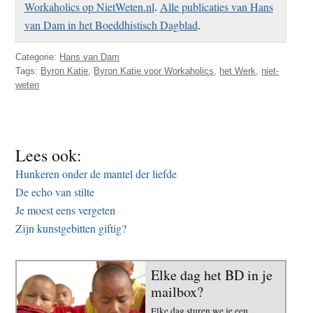
Workaholics op NietWeten.nl
.
Alle publicaties van Hans
van Dam in het Boeddhistisch Dagblad
.
Categorie:
Hans van Dam
Tags:
Byron Katie
,
Byron Katie voor Workaholics
,
het Werk
,
niet-
weten
Lees ook:
Hunkeren onder de mantel der liefde
De echo van stilte
Je moest eens vergeten
Zijn kunstgebitten giftig?
Elke dag het BD in je
mailbox?
Elke dag sturen we je een