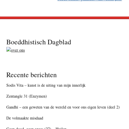
Footer
Boeddhistisch Dagblad
Recente berichten
Sodis Vita – kunst is de uiting van mijn innerlijk
Zentangle 31 (Enzymen)
Gandhi – een geweten van de wereld en voor ons eigen leven (deel 2)
De volmaakte misdaad
Geen dood, geen vrees (27) – Huilen