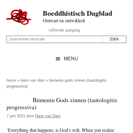
Door
Skip
Spring
Spring
Boeddhistisch Dagblad
naar
to
naar
naar
de
secondary
de
de
Ontwart en ontwikkelt
hoofd
menu
eerste
voettekst
Header
vijftiende jaargang
inhoud
sidebar
Rechts
Z
Z
o
o
e
e
MENU
k
k
b
o
i
p
home
»
hans van dam
»
binnenin gods zinnen (tautologitis
n
progressiva)
d
n
e
Binnenin Gods zinnen (tautologitis
e
z
progressiva)
n
e
d
7 juni 2021
door
Hans van Dam
s
e
i
‘Everything that happens, is God’s will. When you realize
z