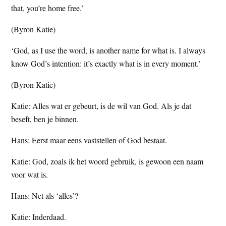
that, you’re home free.’
t
e
e
s
(Byron Katie)
i
‘God, as I use the word, is another name for what is. I always
t
know God’s intention: it’s exactly what is in every moment.’
e
(Byron Katie)
Katie: Alles wat er gebeurt, is de wil van God. Als je dat
beseft, ben je binnen.
Hans: Eerst maar eens vaststellen of God bestaat.
Katie: God, zoals ik het woord gebruik, is gewoon een naam
voor wat is.
Hans: Net als ‘alles’?
Katie: Inderdaad.