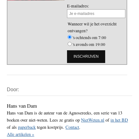
E-mailadres:
Wanneer wil je het overzicht
ontvangen?
's ochtends om 7:00
's avonds om 19:00
Primaire
Door:
Sidebar
Hans van Dam
Hans van Dam is de auteur van de Agnosereeks, een serie van 13
boeken over niet-weten. Lees ze gratis op
NietWeten.nl
of
in het BD
of als
paperback
tegen kostprijs.
Contact
.
Alle artikelen »