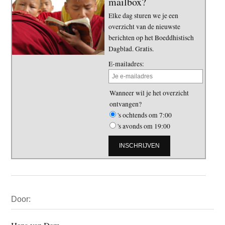
mailbox?
Elke dag sturen we je een
overzicht van de nieuwste
berichten op het Boeddhistisch
Dagblad. Gratis.
E-mailadres:
Wanneer wil je het overzicht
ontvangen?
's ochtends om 7:00
's avonds om 19:00
Primaire
Door:
Sidebar