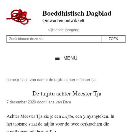
Door
Skip
Spring
Spring
Boeddhistisch Dagblad
naar
to
naar
naar
de
secondary
de
de
Ontwart en ontwikkelt
hoofd
menu
eerste
voettekst
Header
vijftiende jaargang
inhoud
sidebar
Rechts
Z
Z
o
o
e
e
MENU
k
k
b
o
i
p
home
»
hans van dam
»
de taijitu achter meester tja
n
d
De taijitu achter Meester Tja
n
e
e
7 december 2020
door
Hans van Dam
z
n
e
d
Achter Meester Tja zie je een
taijitu
, een yinyangteken. In
s
e
het taoïsme staat de taijitu voor de twee oerkrachten die
i
z
voortkomen uit de ene Tao.