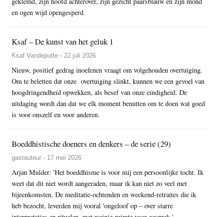
geklemd, zijn hoofd achterover, zijn gezicht paarsblauw en zijn mond
en ogen wijd opengesperd.
Ksaf – De kunst van het geluk 1
Ksaf Vandeputte - 22 juli 2026
Nieuw, positief gedrag inoefenen vraagt om volgehouden overtuiging.
Om te beletten dat onze overtuiging slinkt, kunnen we een gevoel van
hoogdringendheid opwekken, als besef van onze eindigheid. De
uitdaging wordt dan dat we elk moment benutten om te doen wat goed
is voor onszelf en voor anderen.
Boeddhistische doeners en denkers – de serie (29)
gastauteur - 17 mei 2026
Arjan Mulder: 'Het boeddhisme is voor mij een persoonlijke tocht. Ik
weet dat dit niet wordt aangeraden, maar ik kan niet zo veel met
bijeenkomsten. De meditatie-ochtenden en weekend-retraites die ik
heb bezocht, leverden mij vooral 'ongeloof op – over starre
interpretaties en rituelen, met weinig ruimte voor gesprek.'