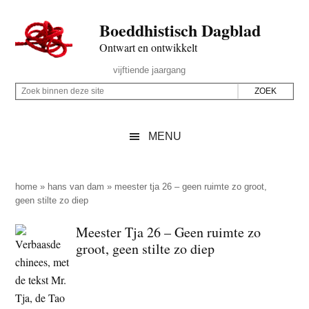
Door
Skip
Spring
Spring
Boeddhistisch Dagblad
naar
to
naar
naar
de
secondary
de
de
Ontwart en ontwikkelt
hoofd
menu
eerste
voettekst
Header
vijftiende jaargang
inhoud
sidebar
Rechts
Z
Z
o
o
e
e
MENU
k
k
b
o
i
p
home
»
hans van dam
»
meester tja 26 – geen ruimte zo groot,
n
geen stilte zo diep
d
n
e
Meester Tja 26 – Geen ruimte zo
e
z
groot, geen stilte zo diep
n
e
d
s
e
i
z