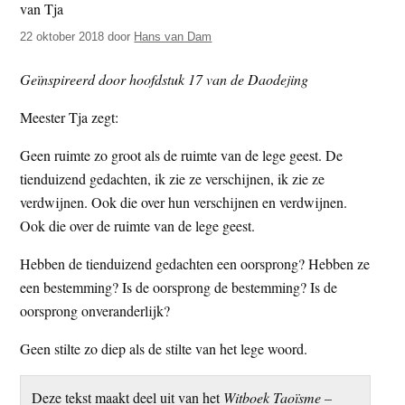
t
e
22 oktober 2018
door
Hans van Dam
e
s
i
Geïnspireerd door hoofdstuk 17 van de Daodejing
t
e
Meester Tja zegt:
Geen ruimte zo groot als de ruimte van de lege geest. De
tienduizend gedachten, ik zie ze verschijnen, ik zie ze
verdwijnen. Ook die over hun verschijnen en verdwijnen.
Ook die over de ruimte van de lege geest.
Hebben de tienduizend gedachten een oorsprong? Hebben ze
een bestemming? Is de oorsprong de bestemming? Is de
oorsprong onveranderlijk?
Geen stilte zo diep als de stilte van het lege woord.
Deze tekst maakt deel uit van het
Witboek Taoïsme –