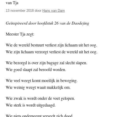
t
e
13 november 2018
door
Hans van Dam
e
s
i
Geïnspireerd door hoofdstuk 26 van de Daodejing
t
e
Meester Tja zegt:
Wie de wereld bestuurt verliest zijn lichaam uit het oog.
Wie zijn lichaam verzorgt verliest de wereld uit het oog.
Wie bezorgd is over zijn bagage zal slecht slapen.
Wie goed slaapt zal beroofd worden.
Wie veel weegt komt moeilijk in beweging.
Wie weinig weegt waait makkelijk om.
Wie zwak is wordt onder de voet gelopen.
Wie sterk is wordt uitgedaagd.
Wie niets onderneemt verveelt zich dood.