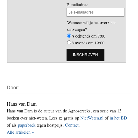
E-mailadres:
Wanneer wil je het overzicht
ontvangen?
's ochtends om 7:00
's avonds om 19:00
Primaire
Door:
Sidebar
Hans van Dam
Hans van Dam is de auteur van de Agnosereeks, een serie van 13
boeken over niet-weten. Lees ze gratis op
NietWeten.nl
of
in het BD
of als
paperback
tegen kostprijs.
Contact
.
Alle artikelen »