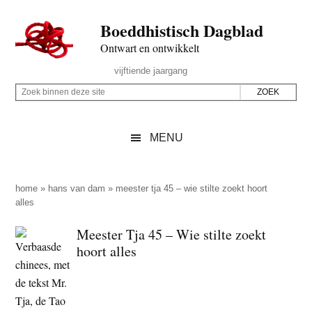
Door
Skip
Spring
Spring
Boeddhistisch Dagblad
naar
to
naar
naar
de
secondary
de
de
Ontwart en ontwikkelt
hoofd
menu
eerste
voettekst
Header
vijftiende jaargang
inhoud
sidebar
Rechts
Z
Z
o
o
e
e
MENU
k
k
b
o
i
p
home
»
hans van dam
»
meester tja 45 – wie stilte zoekt hoort
n
alles
d
n
e
Meester Tja 45 – Wie stilte zoekt
e
z
hoort alles
n
e
d
s
e
i
z