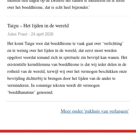
mensen tien dagen op de Drentse hei samen te mediteren en te leren
over het boeddhisme, dat is echt heel bijzonder.’
Taigu – Het lijden in de wereld
Jules Prast - 24 april 2026
Het komt Taigu voor dat boeddhisme te vaak gaat over ‘verlichting’
en te weinig over het lijden in de wereld, dat eerst moet worden
opgelost voordat iemand zich in spirituele zin bevrijd kan wanen. Het
existentiële kerndilemma van boeddhisme is dat wij ieder delen in de
rotheid van de wereld, terwijl wij over het vermogen beschikken onze
bevrijding dichterbij te brengen door het lijden van de ander te
verminderen. In sommige teksten wordt dit vermogen
‘boeddhanatuur’ genoemd.
Meer onder 'pakhuis van verlangen'