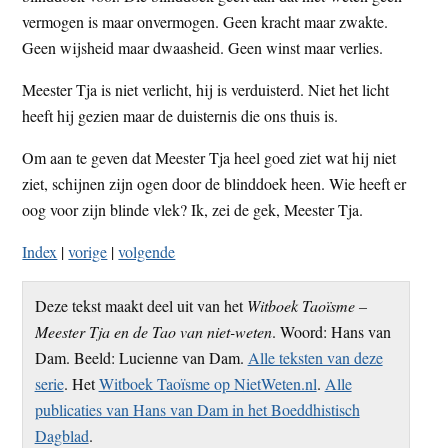
t
vermogen is maar onvermogen. Geen kracht maar zwakte.
e
e
Geen wijsheid maar dwaasheid. Geen winst maar verlies.
s
i
Meester Tja is niet verlicht, hij is verduisterd. Niet het licht
t
heeft hij gezien maar de duisternis die ons thuis is.
e
Om aan te geven dat Meester Tja heel goed ziet wat hij niet
ziet, schijnen zijn ogen door de blinddoek heen. Wie heeft er
oog voor zijn blinde vlek? Ik, zei de gek, Meester Tja.
Index
|
vorige
|
volgende
Deze tekst maakt deel uit van het
Witboek Taoïsme –
Meester Tja en de Tao van niet-weten
. Woord: Hans van
Dam. Beeld: Lucienne van Dam.
Alle teksten van deze
serie
. Het
Witboek Taoïsme op NietWeten.nl
.
Alle
publicaties van Hans van Dam in het Boeddhistisch
Dagblad
.