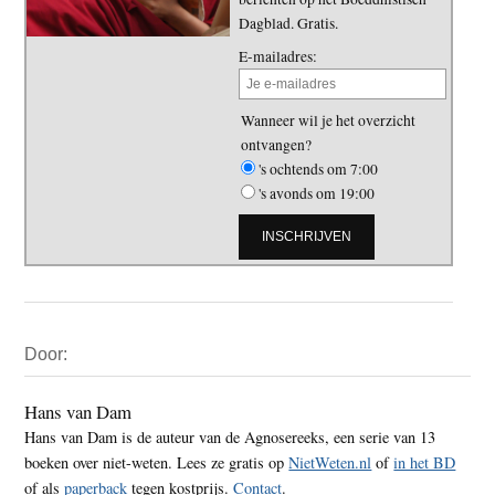
Dagblad. Gratis.
E-mailadres:
Wanneer wil je het overzicht
ontvangen?
's ochtends om 7:00
's avonds om 19:00
Primaire
Door:
Sidebar
Hans van Dam
Hans van Dam is de auteur van de Agnosereeks, een serie van 13
boeken over niet-weten. Lees ze gratis op
NietWeten.nl
of
in het BD
of als
paperback
tegen kostprijs.
Contact
.