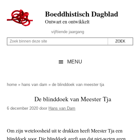
Door
Skip
Spring
Spring
Boeddhistisch Dagblad
naar
to
naar
naar
de
secondary
de
de
Ontwart en ontwikkelt
hoofd
menu
eerste
voettekst
Header
vijftiende jaargang
inhoud
sidebar
Rechts
Z
Z
o
o
e
e
MENU
k
k
b
o
i
p
home
»
hans van dam
»
de blinddoek van meester tja
n
d
De blinddoek van Meester Tja
n
e
e
6 december 2020
door
Hans van Dam
z
n
e
d
s
Om zijn weteloosheid uit te drukken heeft Meester Tja een
e
i
blinddoek voor. Die blinddoek geeft aan dat niet-weten geen
z