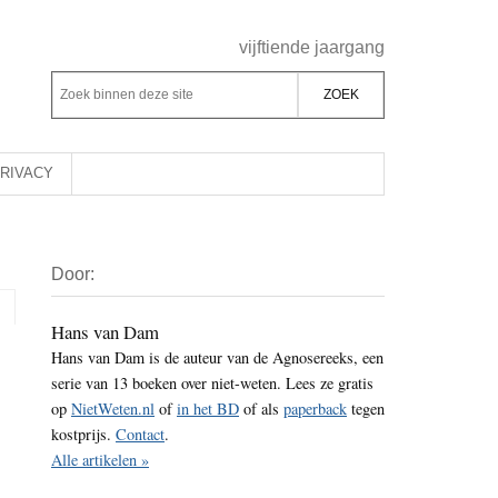
Header
vijftiende jaargang
Rechts
Z
Z
o
o
e
e
k
k
RIVACY
b
o
i
p
Primaire
n
d
Door:
Sidebar
n
e
e
z
Hans van Dam
n
Hans van Dam is de auteur van de Agnosereeks, een
e
d
serie van 13 boeken over niet-weten. Lees ze gratis
s
e
op
NietWeten.nl
of
in het BD
of als
paperback
tegen
i
z
kostprijs.
Contact
.
t
e
Alle artikelen »
e
s