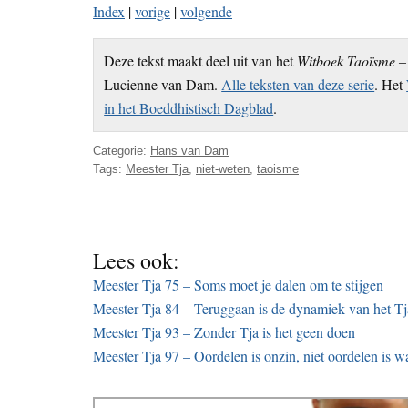
Index
|
vorige
|
volgende
Deze tekst maakt deel uit van het
Witboek Taoïsme – 
Lucienne van Dam.
Alle teksten van deze serie
. Het
in het Boeddhistisch Dagblad
.
Categorie:
Hans van Dam
Tags:
Meester Tja
,
niet-weten
,
taoisme
Lees ook:
Meester Tja 75 – Soms moet je dalen om te stijgen
Meester Tja 84 – Teruggaan is de dynamiek van het Tj
Meester Tja 93 – Zonder Tja is het geen doen
Meester Tja 97 – Oordelen is onzin, niet oordelen is w