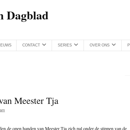
h Dagblad
IEUWS
CONTACT
SERIES
OVER ONS
P
van Meester Tja
Dam
en de open handen van Meester Tja zich pal onder de stippen van de