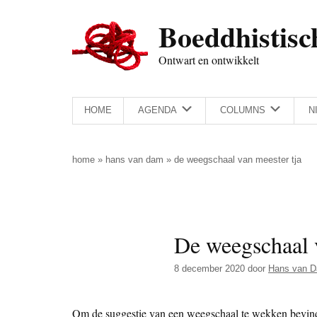
Door
Skip
Spring
Spring
Boeddhistisc
naar
to
naar
naar
de
secondary
de
de
Ontwart en ontwikkelt
hoofd
menu
eerste
voettekst
inhoud
sidebar
HOME
AGENDA
COLUMNS
N
home
»
hans van dam
»
de weegschaal van meester tja
De weegschaal 
8 december 2020
door
Hans van 
Om de suggestie van een weegschaal te wekken bevind