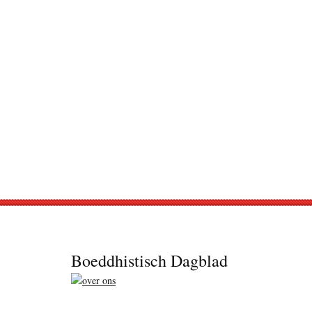
Footer
Boeddhistisch Dagblad