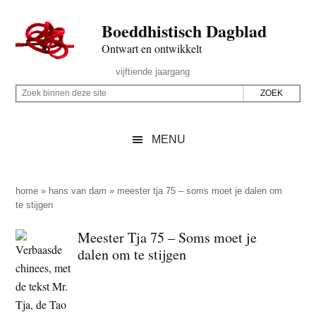
Door
Skip
Spring
Spring
Boeddhistisch Dagblad
naar
to
naar
naar
de
secondary
de
de
Ontwart en ontwikkelt
hoofd
menu
eerste
voettekst
Header
vijftiende jaargang
inhoud
sidebar
Rechts
Z
Z
o
o
e
e
MENU
k
k
b
o
i
p
home
»
hans van dam
»
meester tja 75 – soms moet je dalen om
n
te stijgen
d
n
e
Meester Tja 75 – Soms moet je
e
z
dalen om te stijgen
n
e
d
s
e
i
z