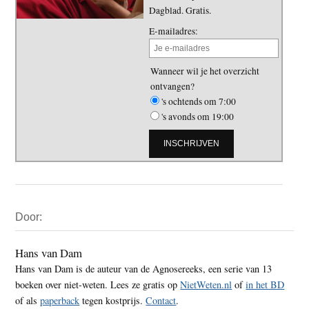
Dagblad. Gratis.
E-mailadres:
Wanneer wil je het overzicht
ontvangen?
's ochtends om 7:00
's avonds om 19:00
Primaire
Door:
Sidebar
Hans van Dam
Hans van Dam is de auteur van de Agnosereeks, een serie van 13
boeken over niet-weten. Lees ze gratis op
NietWeten.nl
of
in het BD
of als
paperback
tegen kostprijs.
Contact
.