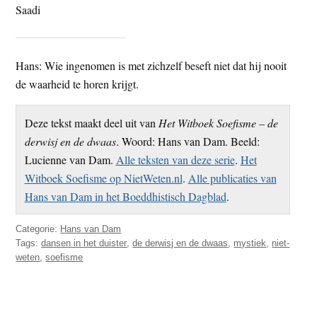
Saadi
t
e
e
s
i
Hans: Wie ingenomen is met zichzelf beseft niet dat hij nooit
t
de waarheid te horen krijgt.
e
Deze tekst maakt deel uit van
Het Witboek Soefisme – de
derwisj en de dwaas
. Woord: Hans van Dam. Beeld:
Lucienne van Dam.
Alle teksten van deze serie
.
Het
Witboek Soefisme op NietWeten.nl
.
Alle publicaties van
Hans van Dam in het Boeddhistisch Dagblad
.
Categorie:
Hans van Dam
Tags:
dansen in het duister
,
de derwisj en de dwaas
,
mystiek
,
niet-
weten
,
soefisme