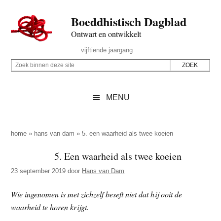
Door
Skip
Spring
Spring
Boeddhistisch Dagblad
naar
to
naar
naar
de
secondary
de
de
Ontwart en ontwikkelt
hoofd
menu
eerste
voettekst
Header
vijftiende jaargang
inhoud
sidebar
Rechts
Z
Z
o
o
e
e
MENU
k
k
b
o
i
p
home
»
hans van dam
»
5. een waarheid als twee koeien
n
d
5. Een waarheid als twee koeien
n
e
e
23 september 2019
door
Hans van Dam
z
n
e
d
Wie ingenomen is met zichzelf beseft niet dat hij ooit de
s
e
waarheid te horen krijgt.
i
z