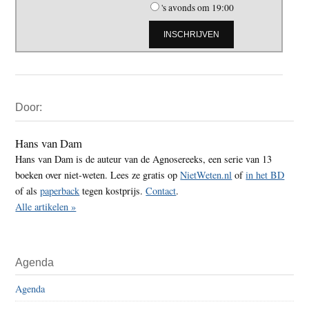
's avonds om 19:00
Primaire
Door:
Sidebar
Hans van Dam
Hans van Dam is de auteur van de Agnosereeks, een serie van 13
boeken over niet-weten. Lees ze gratis op
NietWeten.nl
of
in het BD
of als
paperback
tegen kostprijs.
Contact
.
Alle artikelen »
Agenda
Agenda