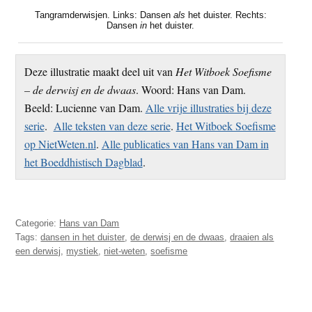
t
e
Tangramderwisjen. Links: Dansen
als
het duister. Rechts:
Dansen
in
het duister.
e
s
i
t
Deze illustratie maakt deel uit van
Het Witboek Soefisme
e
– de derwisj en de dwaas
. Woord: Hans van Dam.
Beeld: Lucienne van Dam.
Alle vrije illustraties bij deze
serie
.
Alle teksten van deze serie
.
Het Witboek Soefisme
op NietWeten.nl
.
Alle publicaties van Hans van Dam in
het Boeddhistisch Dagblad
.
Categorie:
Hans van Dam
Tags:
dansen in het duister
,
de derwisj en de dwaas
,
draaien als
een derwisj
,
mystiek
,
niet-weten
,
soefisme