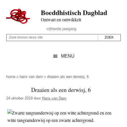
Door
Skip
Spring
Spring
Boeddhistisch Dagblad
naar
to
naar
naar
de
secondary
de
de
Ontwart en ontwikkelt
hoofd
menu
eerste
voettekst
Header
vijftiende jaargang
inhoud
sidebar
Rechts
Z
Z
o
o
e
e
MENU
k
k
b
o
i
p
home
»
hans van dam
»
draaien als een derwisj, 6
n
d
Draaien als een derwisj, 6
n
e
e
24 oktober 2019
door
Hans van Dam
z
n
e
d
s
e
i
z