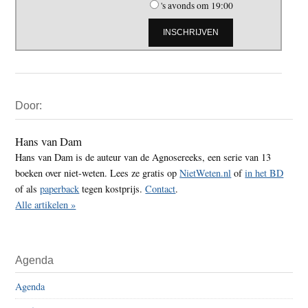
's avonds om 19:00
Primaire
Door:
Sidebar
Hans van Dam
Hans van Dam is de auteur van de Agnosereeks, een serie van 13
boeken over niet-weten. Lees ze gratis op
NietWeten.nl
of
in het BD
of als
paperback
tegen kostprijs.
Contact
.
Alle artikelen »
Agenda
Agenda