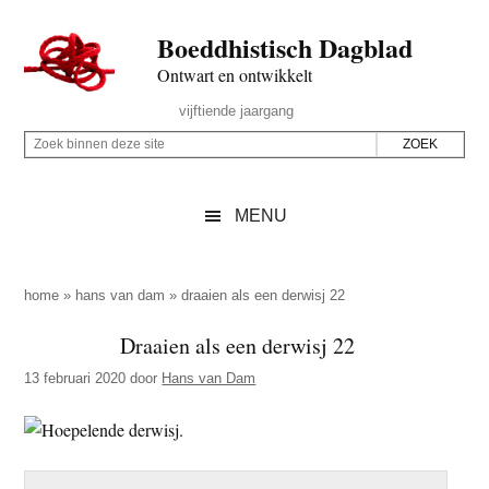
Door
Skip
Spring
Spring
Boeddhistisch Dagblad
naar
to
naar
naar
de
secondary
de
de
Ontwart en ontwikkelt
hoofd
menu
eerste
voettekst
Header
vijftiende jaargang
inhoud
sidebar
Rechts
Z
Z
o
o
e
e
MENU
k
k
b
o
i
p
home
»
hans van dam
»
draaien als een derwisj 22
n
d
Draaien als een derwisj 22
n
e
e
13 februari 2020
door
Hans van Dam
z
n
e
d
s
e
i
z