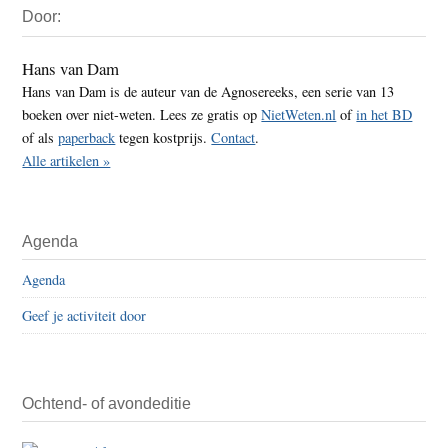
Door:
Sidebar
Hans van Dam
Hans van Dam is de auteur van de Agnosereeks, een serie van 13
boeken over niet-weten. Lees ze gratis op
NietWeten.nl
of
in het BD
of als
paperback
tegen kostprijs.
Contact
.
Alle artikelen »
Agenda
Agenda
Geef je activiteit door
Ochtend- of avondeditie