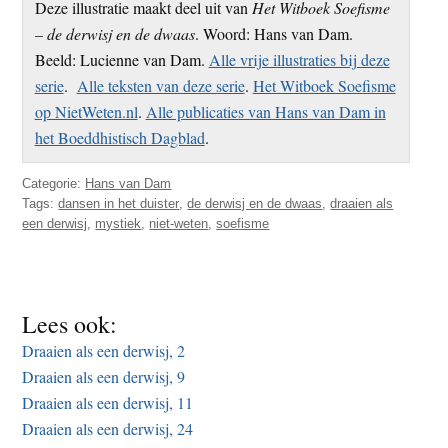
Deze illustratie maakt deel uit van
Het Witboek Soefisme
t
e
– de derwisj en de dwaas
. Woord: Hans van Dam.
e
s
Beeld: Lucienne van Dam.
Alle vrije illustraties bij deze
i
serie
.
Alle teksten van deze serie
.
Het Witboek Soefisme
t
op NietWeten.nl
.
Alle publicaties van Hans van Dam in
e
het Boeddhistisch Dagblad
.
Categorie:
Hans van Dam
Tags:
dansen in het duister
,
de derwisj en de dwaas
,
draaien als
een derwisj
,
mystiek
,
niet-weten
,
soefisme
Lees ook:
Draaien als een derwisj, 2
Draaien als een derwisj, 9
Draaien als een derwisj, 11
Draaien als een derwisj, 24