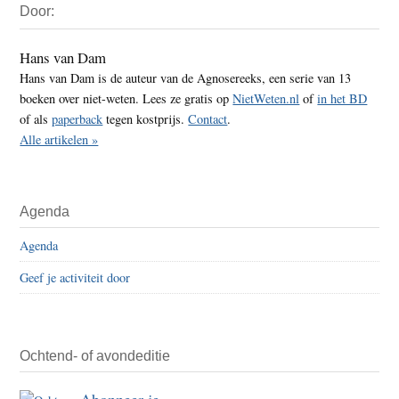
Door:
Sidebar
Hans van Dam
Hans van Dam is de auteur van de Agnosereeks, een serie van 13
boeken over niet-weten. Lees ze gratis op
NietWeten.nl
of
in het BD
of als
paperback
tegen kostprijs.
Contact
.
Alle artikelen »
Agenda
Agenda
Geef je activiteit door
Ochtend- of avondeditie
Abonneer je