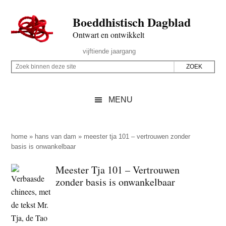
Door
Skip
Spring
Spring
Boeddhistisch Dagblad
naar
to
naar
naar
de
secondary
de
de
Ontwart en ontwikkelt
hoofd
menu
eerste
voettekst
Header
vijftiende jaargang
inhoud
sidebar
Rechts
Z
Z
o
o
e
e
MENU
k
k
b
o
i
p
home
»
hans van dam
»
meester tja 101 – vertrouwen zonder
n
basis is onwankelbaar
d
n
e
Meester Tja 101 – Vertrouwen
e
z
zonder basis is onwankelbaar
n
e
d
s
e
i
z