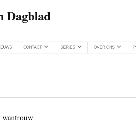
h Dagblad
IEUWS
CONTACT
SERIES
OVER ONS
P
n wantrouw