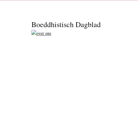
Footer
Boeddhistisch Dagblad