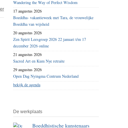
Wandering the Way of Perfect Wisdom
vertrouwen
over
er
17 augustus 2026
op
Meester
Boeddha- vakantieweek met Tara, de vrouwelijke
hun
Tja
Boeddha van wijsheid
wantrouwen
101
20 augustus 2026
–
Zen Spirit Leesgroep 2026 22 januari t/m 17
december 2026 online
Vertrouwen
zonder
21 augustus 2026
basis
Sacred Art en Kum Nye retraite
is
29 augustus 2026
onwankelbaar
Open Dag Nyingma Centrum Nederland
bekijk de agenda
De werkplaats
Boeddhistische kunstenaars