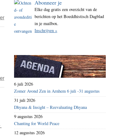
Abonneer je
i
Elke dag gratis een overzicht van de
t
berichten op het Boeddhistisch Dagblad
over
er
e
in je mailbox.
Waarom
Inschrijven »
ik
zelfs
mijn
wantrouwen
wantrouw
over
er
6 juli 2026
Zalig
Zomer Avond Zen in Arnhem 6 juli -31 augustus
zijn
31 juli 2026
de
Dhyana & Insight – Reevaluating Dhyana
armen
9 augustus 2026
van
Chanting for World Peace
,
geest,
12 augustus 2026
ze