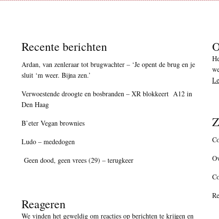
Recente berichten
O
He
Ardan, van zenleraar tot brugwachter – ‘Je opent de brug en je
we
sluit ‘m weer. Bijna zen.’
Le
Verwoestende droogte en bosbranden – XR blokkeert A12 in
Den Haag
Z
B’eter Vegan brownies
Co
Ludo – mededogen
Ov
Geen dood, geen vrees (29) – terugkeer
C
Re
Reageren
We vinden het geweldig om reacties op berichten te krijgen en