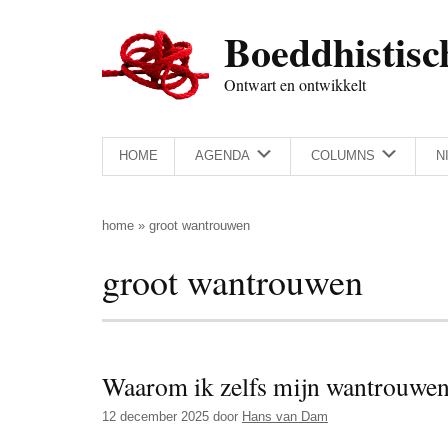
Door
Skip
Spring
Spring
Boeddhistisc
naar
to
naar
naar
de
secondary
de
de
Ontwart en ontwikkelt
hoofd
menu
eerste
voettekst
inhoud
sidebar
HOME
AGENDA
COLUMNS
N
home
»
groot wantrouwen
groot wantrouwen
Waarom ik zelfs mijn wantrouwe
12 december 2025
door
Hans van Dam