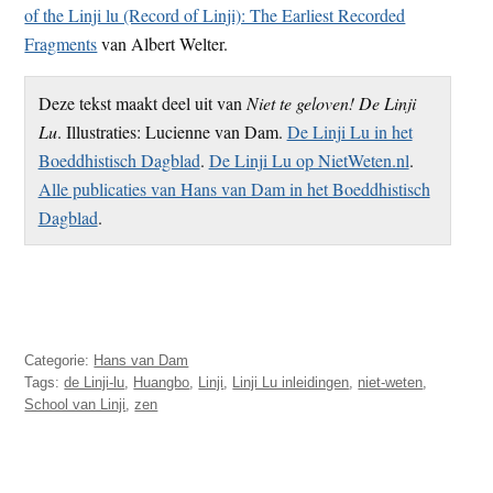
of the Linji lu (Record of Linji): The Earliest Recorded
Fragments
van Albert Welter.
Deze tekst maakt deel uit van
Niet te geloven! De Linji
Lu
. Illustraties: Lucienne van Dam.
De Linji Lu in het
Boeddhistisch Dagblad
.
De Linji Lu op NietWeten.nl
.
Alle publicaties van Hans van Dam in het Boeddhistisch
Dagblad
.
Categorie:
Hans van Dam
Tags:
de Linji-lu
,
Huangbo
,
Linji
,
Linji Lu inleidingen
,
niet-weten
,
School van Linji
,
zen