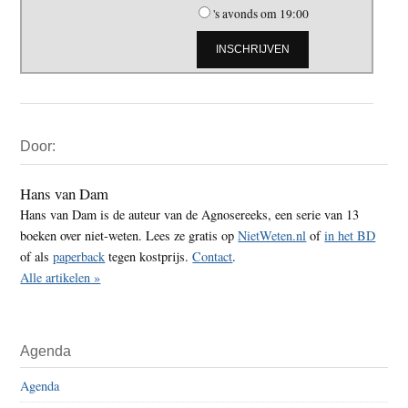
's avonds om 19:00
Primaire
Door:
Sidebar
Hans van Dam
Hans van Dam is de auteur van de Agnosereeks, een serie van 13
boeken over niet-weten. Lees ze gratis op
NietWeten.nl
of
in het BD
of als
paperback
tegen kostprijs.
Contact
.
Alle artikelen »
Agenda
Agenda