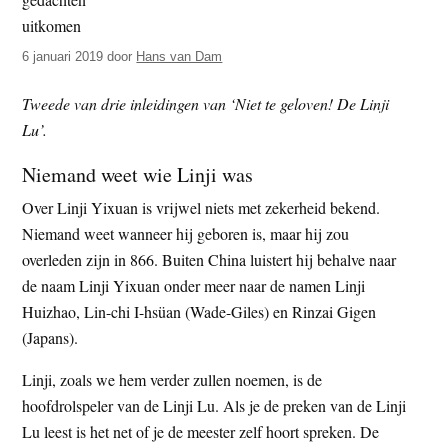
t
e
e
s
6 januari 2019
door
Hans van Dam
i
t
Tweede van drie inleidingen van ‘Niet te geloven! De Linji
e
Lu’.
Niemand weet wie Linji was
Over Linji Yixuan is vrijwel niets met zekerheid bekend.
Niemand weet wanneer hij geboren is, maar hij zou
overleden zijn in 866. Buiten China luistert hij behalve naar
de naam Linji Yixuan onder meer naar de namen Linji
Huizhao, Lin-chi I-hsüan (Wade-Giles) en Rinzai Gigen
(Japans).
Linji, zoals we hem verder zullen noemen, is de
hoofdrolspeler van de Linji Lu. Als je de preken van de Linji
Lu leest is het net of je de meester zelf hoort spreken. De