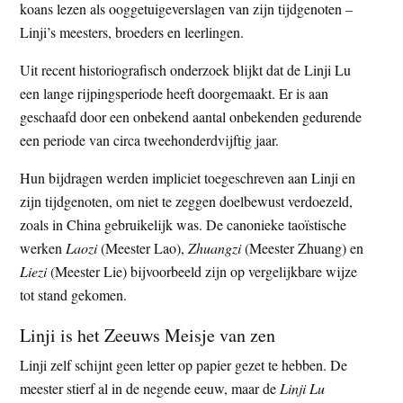
koans lezen als ooggetuigeverslagen van zijn tijdgenoten –
Linji’s meesters, broeders en leerlingen.
Uit recent historiografisch onderzoek blijkt dat de Linji Lu
een lange rijpingsperiode heeft doorgemaakt. Er is aan
geschaafd door een onbekend aantal onbekenden gedurende
een periode van circa tweehonderdvijftig jaar.
Hun bijdragen werden impliciet toegeschreven aan Linji en
zijn tijdgenoten, om niet te zeggen doelbewust verdoezeld,
zoals in China gebruikelijk was. De canonieke taoïstische
werken
Laozi
(Meester Lao),
Zhuangzi
(Meester Zhuang) en
Liezi
(Meester Lie) bijvoorbeeld zijn op vergelijkbare wijze
tot stand gekomen.
Linji is het Zeeuws Meisje van zen
Linji zelf schijnt geen letter op papier gezet te hebben. De
meester stierf al in de negende eeuw, maar de
Linji Lu