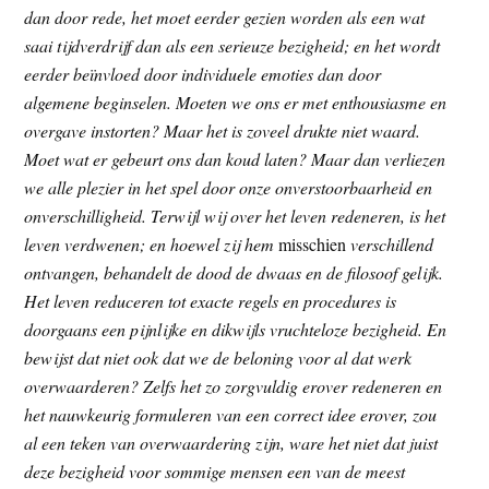
dan door rede, het moet eerder gezien worden als een wat
t
e
saai tijdverdrijf dan als een serieuze bezigheid; en het wordt
e
s
eerder beïnvloed door individuele emoties dan door
i
algemene beginselen. Moeten we ons er met enthousiasme en
t
overgave instorten? Maar het is zoveel drukte niet waard.
e
Moet wat er gebeurt ons dan koud laten? Maar dan verliezen
we alle plezier in het spel door onze onverstoorbaarheid en
onverschilligheid. Terwijl wij over het leven redeneren, is het
leven verdwenen; en hoewel zij hem
misschien
verschillend
ontvangen, behandelt de dood de dwaas en de filosoof gelijk.
Het leven reduceren tot exacte regels en procedures is
doorgaans een pijnlijke en dikwijls vruchteloze bezigheid. En
bewijst dat niet ook dat we de beloning voor al dat werk
overwaarderen? Zelfs het zo zorgvuldig erover redeneren en
het nauwkeurig formuleren van een correct idee erover, zou
al een teken van overwaardering zijn, ware het niet dat juist
deze bezigheid voor sommige mensen een van de meest