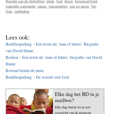
filosofie van de Verlichting
,
geluk
,
God
,
illusie
,
Immanuel Kant
,
materiële substantie
,
natuur
,
natuurwetten
,
rust en genot
,
Ton
Vink
,
zelfdoding
Lees ook:
Boekbespreking – Een leven als ‘man of letters’. Biografie
van David Hume.
Boeken – Een leven als ‘man of letters’, biografie van David
Hume
Bovenal bemin de mens
Boekbespreking – De wereld vóór God
Elke dag het BD in je
mailbox?
Elke dag sturen we je een
overzicht van de nieuwste