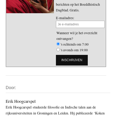
berichten op het Boeddhistisch
Dagblad. Gratis.
E-mailadres:
Wanneer wil je het overzicht
ontvangen?
's ochtends om 7:00
's avonds om 19:00
Primaire
Door:
Sidebar
Erik Hoogcarspel
Erik Hoogcarspel studeerde filosofie en Indische talen aan de
rijksuniversiteiten in Groningen en Leiden. Hij publiceerde ‘Koken