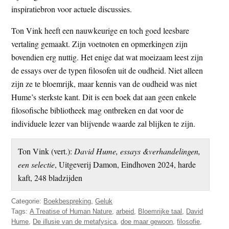
inspiratiebron voor actuele discussies.
Ton Vink heeft een nauwkeurige en toch goed leesbare
vertaling gemaakt. Zijn voetnoten en opmerkingen zijn
bovendien erg nuttig. Het enige dat wat moeizaam leest zijn
de essays over de typen filosofen uit de oudheid. Niet alleen
zijn ze te bloemrijk, maar kennis van de oudheid was niet
Hume’s sterkste kant. Dit is een boek dat aan geen enkele
filosofische bibliotheek mag ontbreken en dat voor de
individuele lezer van blijvende waarde zal blijken te zijn.
Ton Vink (vert.):
David Hume, essays &verhandelingen,
een selectie
, Uitgeverij Damon, Eindhoven 2024, harde
kaft, 248 bladzijden
Categorie:
Boekbespreking
,
Geluk
Tags:
A Treatise of Human Nature
,
arbeid
,
Bloemrijke taal
,
David
Hume
,
De illusie van de metafysica
,
doe maar gewoon
,
filosofie
,