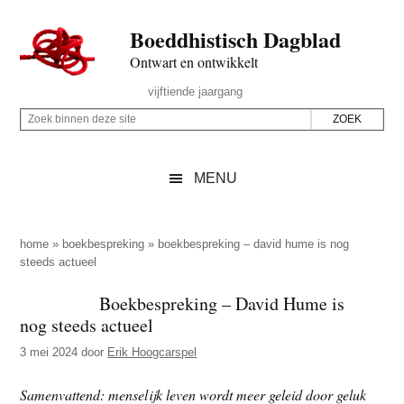
Door
Skip
Spring
Spring
Boeddhistisch Dagblad
naar
to
naar
naar
de
secondary
de
de
Ontwart en ontwikkelt
hoofd
menu
eerste
voettekst
Header
vijftiende jaargang
inhoud
sidebar
Rechts
Z
Z
o
o
e
e
MENU
k
k
b
o
i
p
home
»
boekbespreking
»
boekbespreking – david hume is nog
n
steeds actueel
d
n
e
Boekbespreking – David Hume is
e
z
nog steeds actueel
n
e
d
3 mei 2024
door
Erik Hoogcarspel
s
e
i
Samenvattend: menselijk leven wordt meer geleid door geluk
z