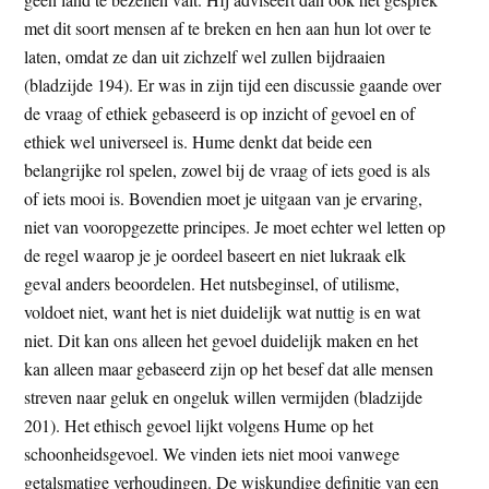
met dit soort mensen af te breken en hen aan hun lot over te
laten, omdat ze dan uit zichzelf wel zullen bijdraaien
(bladzijde 194). Er was in zijn tijd een discussie gaande over
de vraag of ethiek gebaseerd is op inzicht of gevoel en of
ethiek wel universeel is. Hume denkt dat beide een
belangrijke rol spelen, zowel bij de vraag of iets goed is als
of iets mooi is. Bovendien moet je uitgaan van je ervaring,
niet van vooropgezette principes. Je moet echter wel letten op
de regel waarop je je oordeel baseert en niet lukraak elk
geval anders beoordelen. Het nutsbeginsel, of utilisme,
voldoet niet, want het is niet duidelijk wat nuttig is en wat
niet. Dit kan ons alleen het gevoel duidelijk maken en het
kan alleen maar gebaseerd zijn op het besef dat alle mensen
streven naar geluk en ongeluk willen vermijden (bladzijde
201). Het ethisch gevoel lijkt volgens Hume op het
schoonheidsgevoel. We vinden iets niet mooi vanwege
getalsmatige verhoudingen. De wiskundige definitie van een