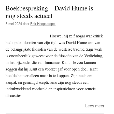
Zind
Boekbespreking – David Hume is
–
nog steeds actueel
Absu
norm
3 mei 2024
door
Erik Hoogcarspel
chao
Hoewel hij zelf nogal wat kritiek
had op de filosofen van zijn tijd, was David Hume een van
de belangrijkste filosofen van de westerse traditie. Zijn werk
is onontbeerlijk geweest voor de filosofie van de Verlichting,
in het bijzonder die van Immanuel Kant. Je zou kunnen
zeggen dat hij Kant een voorzet gaf voor open doel, Kant
hoefde hem er alleen maar in te koppen. Zijn nuchtere
aanpak en gematigd scepticisme zijn nog steeds een
indrukwekkend voorbeeld en inspiratiebron voor actuele
discussies.
over
Lees meer
Boek