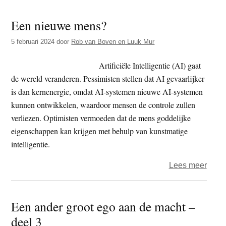
–
Een nieuwe mens?
Davi
Hum
5 februari 2024
door
Rob van Boven en Luuk Mur
is
nog
Artificiële Intelligentie (AI) gaat
steed
de wereld veranderen. Pessimisten stellen dat AI gevaarlijker
actue
is dan kernenergie, omdat AI-systemen nieuwe AI-systemen
kunnen ontwikkelen, waardoor mensen de controle zullen
verliezen. Optimisten vermoeden dat de mens goddelijke
eigenschappen kan krijgen met behulp van kunstmatige
intelligentie.
over
Lees meer
Een
nieu
Een ander groot ego aan de macht –
mens
deel 3