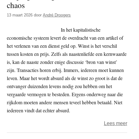
chaos
t
e
e
s
13 maart 2026
door
André Droogers
i
In het kapitalistische
t
economische systeem levert de overdracht van een artikel of
e
het verlenen van een dienst geld op. Winst is het verschil
tussen kosten en prijs. Zelfs als naastenliefde een kernwaarde
is, kan de naaste zonder enige discussie ‘bron van winst’
zijn. Transacties horen erbij. Immers, iedereen moet kunnen
leven. Maar het wordt absurd als de winst zo groot is dat de
ontvanger duizenden levens nodig zou hebben om het
vergaarde vermogen te besteden. Ergens onderweg naar die
rijkdom moeten andere mensen teveel hebben betaald. Niet
iedereen vindt dat echter absurd.
over
Lees meer
Vrijd