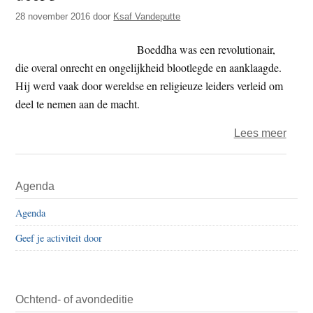
28 november 2016
door
Ksaf Vandeputte
Boeddha was een revolutionair,
die overal onrecht en ongelijkheid blootlegde en aanklaagde.
Hij werd vaak door wereldse en religieuze leiders verleid om
deel te nemen aan de macht.
over
Lees meer
Een
ande
Primaire
Agenda
groot
Sidebar
ego
Agenda
aan
Geef je activiteit door
de
mach
–
deel
Ochtend- of avondeditie