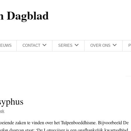
h Dagblad
IEUWS
CONTACT
SERIES
OVER ONS
P
syphus
eek
boeiende zaken te vinden over het Tulpenboeddhisme. Bijvoorbeeld De
lofon daarvan staat: ‘De Lotusvijver is een onafhankelijk kwartaalblad