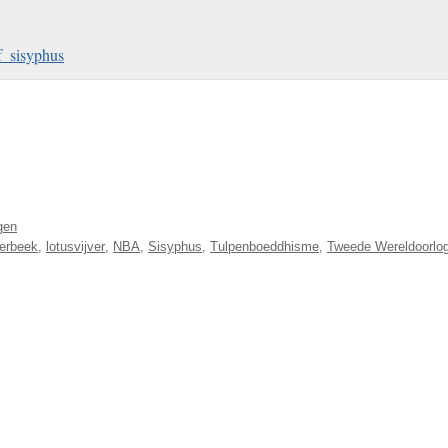
f_sisyphus
gen
erbeek
,
lotusvijver
,
NBA
,
Sisyphus
,
Tulpenboeddhisme
,
Tweede Wereldoorlo