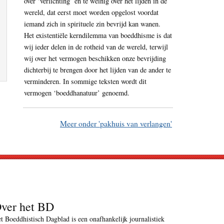
over ‘verlichting’ en te weinig over het lijden in de
wereld, dat eerst moet worden opgelost voordat
iemand zich in spirituele zin bevrijd kan wanen.
Het existentiële kerndilemma van boeddhisme is dat
wij ieder delen in de rotheid van de wereld, terwijl
wij over het vermogen beschikken onze bevrijding
dichterbij te brengen door het lijden van de ander te
verminderen. In sommige teksten wordt dit
vermogen ‘boeddhanatuur’ genoemd.
Meer onder 'pakhuis van verlangen'
ver het BD
t Boeddhistisch Dagblad is een onafhankelijk journalistiek