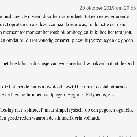
20 oktober 2019 om 20:55
n mishaagd. Hij werd door hen veroordeeld tot een eeuwigdurende
euvel oprollen en als deze eenmaal boven was, rolde het weer naar
n moment tot moment het rotsblok omhoog en kijkt hoe het terugrolt.
 en omdat hij dit lot volledig omarmt, pleegt hij verzet tegen de goden
g-met-boeddhistisch-sausje van een snoeihard wraakverhaal uit de Oud
 die het met de buurvrouw deed terwijl haar man de stal uitmestte.
fe de literaire bronnen raadplegen: Hyginus, Polyaenus, etc.
oplossing niet ’spiritueel’ maar simpel fysisch: op een gegeven ogenblik
. Een goede reden waarom de slimmerik erin volhardt.