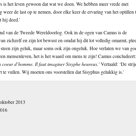
ders is het leven gewoon dat wat we doen. We hebben meer vrede met
 weer de last op te nemen, door elke keer de ervaring van het optillen 
 hij deed.’
ond van de Tweede Wereldoorlog. Ook in de ogen van Camus is de
an zichzelf en zijn lot bewust en omdat hij dit lot volledig omarmt, ple
e steen zijn geluk, maar soms ook zijn ongeluk. Hoe verlaten we van go
een mensenleven, het is het waard om mens te zijn! Camus concludeert:
un coeur d’homme. Il faut imaginer Sisyphe heureux.’
Vertaald: ‘De strij
 te vullen. Wij moeten ons voorstellen dat Sisyphus gelukkig is.’
, oktober 2013
2016