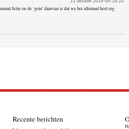
21 oktober 2019 om 18:33
lemaal fictie en de ‘gein’ daarvan is dat we het allemaal heel erg
Recente berichten
O
He