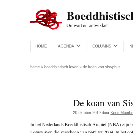
Door
Skip
Spring
Spring
Boeddhistisc
naar
to
naar
naar
de
secondary
de
de
Ontwart en ontwikkelt
hoofd
menu
eerste
voettekst
inhoud
sidebar
HOME
AGENDA
COLUMNS
N
home
»
boeddhistisch leven
»
de koan van sisyphus
De koan van Si
20 oktober 2019
door
Kees Moerb
In het Nederlands Boeddhistisch Archief (NBA) zijn 
Lotusvijver, die verscheen van1995 tot 2009. In het co