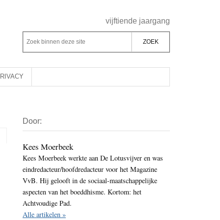
Header
vijftiende jaargang
Rechts
Z
Z
o
o
e
e
k
k
RIVACY
b
o
i
p
Primaire
n
d
Door:
Sidebar
n
e
e
z
Kees Moerbeek
n
Kees Moerbeek werkte aan De Lotusvijver en was
e
d
eindredacteur/hoofdredacteur voor het Magazine
s
e
VvB. Hij gelooft in de sociaal-maatschappelijke
i
z
aspecten van het boeddhisme. Kortom: het
t
e
Achtvoudige Pad.
e
Alle artikelen »
s