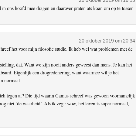
20 oktober 2019 om 16:15
d in ons hoofd mee dragen en daarover praten als koan om op te lossen
20 oktober 2019 om 20:34
chreef het voor mijn filosofie studie. Ik heb wel wat problemen met de
 stelling, dat. Want we zijn nooit anders geweest dan mens. Je kan het
s absurd. Eigenlijk een drogredenering, want waarmee wil je het
jn normaal.
 zich tegen af? Die tijd waarin Camus schreef was gewoon voornamelijk
 nog niet ‘de waarheid’. Als ik zeg : wow, het leven is super normaal,