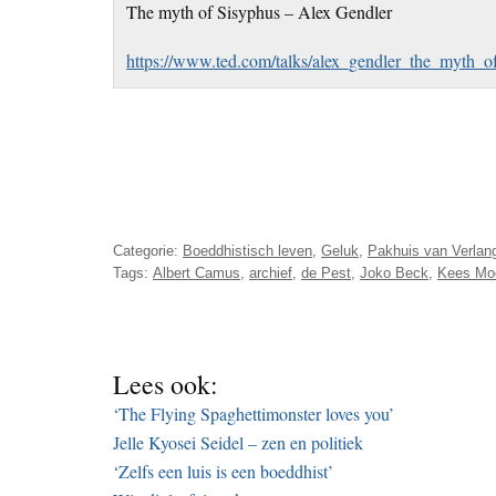
The myth of Sisyphus – Alex Gendler
https://www.ted.com/talks/alex_gendler_the_myth_o
Categorie:
Boeddhistisch leven
,
Geluk
,
Pakhuis van Verlan
Tags:
Albert Camus
,
archief
,
de Pest
,
Joko Beck
,
Kees Mo
Lees ook:
‘The Flying Spaghettimonster loves you’
Jelle Kyosei Seidel – zen en politiek
‘Zelfs een luis is een boeddhist’