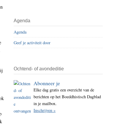
i
en
t
e
Agenda
Agenda
e
Geef je activiteit door
n
Ochtend- of avondeditie
ij
Abonneer je
Elke dag gratis een overzicht van de
berichten op het Boeddhistisch Dagblad
ok
in je mailbox.
Inschrijven »
p
ok