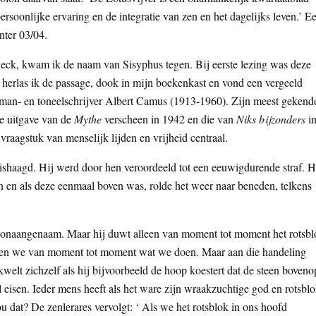
rsoonlijke ervaring en de integratie van zen en het dagelijks leven.’ E
nter 03/04.
eck, kwam ik de naam van Sisyphus tegen. Bij eerste lezing was deze
herlas ik de passage, dook in mijn boekenkast en vond een vergeeld
oman- en toneelschrijver Albert Camus (1913-1960). Zijn meest gekend
e uitgave van de
Mythe
verscheen in 1942 en die van
Niks bijzonders
i
vraagstuk van menselijk lijden en vrijheid centraal.
haagd. Hij werd door hen veroordeeld tot een eeuwigdurende straf. H
n en als deze eenmaal boven was, rolde het weer naar beneden, telkens
 onaangenaam. Maar hij duwt alleen van moment tot moment het rotsbl
 doen we van moment tot moment wat we doen. Maar aan die handeling
elt zichzelf als hij bijvoorbeeld de hoop koestert dat de steen boveno
ol eisen. Ieder mens heeft als het ware zijn wraakzuchtige god en rotsbl
 dat? De zenlerares vervolgt: ‘ Als we het rotsblok in ons hoofd