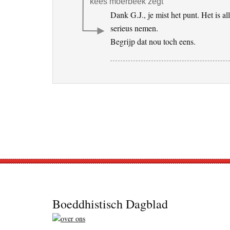
kees moerbeek
zegt
Dank G.J., je mist het punt. Het is al
serieus nemen.
Begrijp dat nou toch eens.
Footer
Boeddhistisch Dagblad