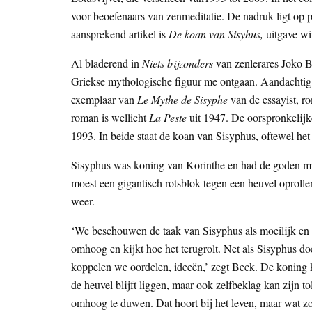
voor beoefenaars van zenmeditatie. De nadruk ligt op pe
aansprekend artikel is
De koan van Sisyhus,
uitgave wi
Al bladerend in
Niets bijzonders
van zenlerares Joko B
Griekse mythologische figuur me ontgaan. Aandachtig 
exemplaar van
Le Mythe de Sisyphe
van de essayist, r
roman is wellicht
La Peste
uit 1947. De oorspronkelijk
1993. In beide staat de koan van Sisyphus, oftewel het 
Sisyphus was koning van Korinthe en had de goden mis
moest een gigantisch rotsblok tegen een heuvel oprolle
weer.
‘We beschouwen de taak van Sisyphus als moeilijk en
omhoog en kijkt hoe het terugrolt. Net als Sisyphus
koppelen we oordelen, ideeën,’ zegt Beck. De koning kw
de heuvel blijft liggen, maar ook zelfbeklag kan zijn t
omhoog te duwen. Dat hoort bij het leven, maar wat zou