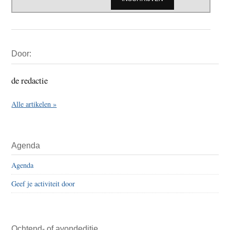
Primaire
Door:
Sidebar
de redactie
Alle artikelen »
Agenda
Agenda
Geef je activiteit door
Ochtend- of avondeditie