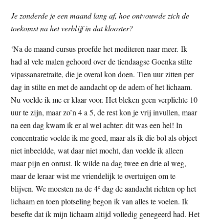
Je zonderde je een maand lang af, hoe ontvouwde zich de
toekomst na het verblijf in dat klooster?
‘Na de maand cursus proefde het mediteren naar meer. Ik
had al vele malen gehoord over de tiendaagse Goenka stilte
vipassanaretraite, die je overal kon doen. Tien uur zitten per
dag in stilte en met de aandacht op de adem of het lichaam.
Nu voelde ik me er klaar voor. Het bleken geen verplichte 10
uur te zijn, maar zo’n 4 a 5, de rest kon je vrij invullen, maar
na een dag kwam ik er al wel achter: dit was een hel! In
concentratie voelde ik me goed, maar als ik die bol als object
niet inbeeldde, wat daar niet mocht, dan voelde ik alleen
maar pijn en onrust. Ik wilde na dag twee en drie al weg,
maar de leraar wist me vriendelijk te overtuigen om te
e
blijven. We moesten na de 4
dag de aandacht richten op het
lichaam en toen plotseling begon ik van alles te voelen. Ik
besefte dat ik mijn lichaam altijd volledig genegeerd had. Het