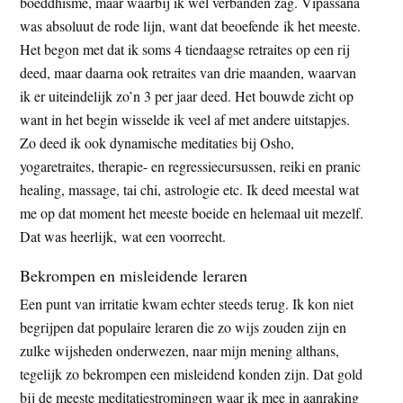
boeddhisme, maar waarbij ik wel verbanden zag. Vipassana
was absoluut de rode lijn, want dat beoefende ik het meeste.
Het begon met dat ik soms 4 tiendaagse retraites op een rij
deed, maar daarna ook retraites van drie maanden, waarvan
ik er uiteindelijk zo’n 3 per jaar deed. Het bouwde zicht op
want in het begin wisselde ik veel af met andere uitstapjes.
Zo deed ik ook dynamische meditaties bij Osho,
yogaretraites, therapie- en regressiecursussen, reiki en pranic
healing, massage, tai chi, astrologie etc. Ik deed meestal wat
me op dat moment het meeste boeide en helemaal uit mezelf.
Dat was heerlijk, wat een voorrecht.
Bekrompen en misleidende leraren
Een punt van irritatie kwam echter steeds terug. Ik kon niet
begrijpen dat populaire leraren die zo wijs zouden zijn en
zulke wijsheden onderwezen, naar mijn mening althans,
tegelijk zo bekrompen een misleidend konden zijn. Dat gold
bij de meeste meditatiestromingen waar ik mee in aanraking