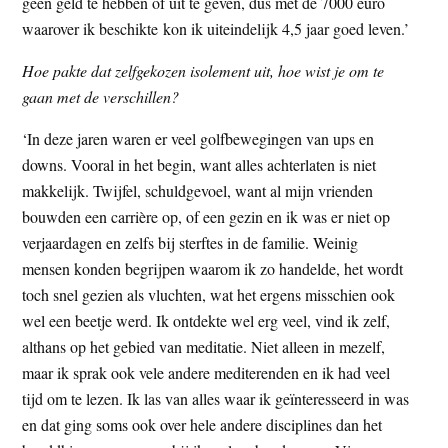
geen geld te hebben of uit te geven, dus met de 7000 euro
waarover ik beschikte kon ik uiteindelijk 4,5 jaar goed leven.’
Hoe pakte dat zelfgekozen isolement uit, hoe wist je om te
gaan met de verschillen?
‘In deze jaren waren er veel golfbewegingen van ups en
downs. Vooral in het begin, want alles achterlaten is niet
makkelijk. Twijfel, schuldgevoel, want al mijn vrienden
bouwden een carrière op, of een gezin en ik was er niet op
verjaardagen en zelfs bij sterftes in de familie. Weinig
mensen konden begrijpen waarom ik zo handelde, het wordt
toch snel gezien als vluchten, wat het ergens misschien ook
wel een beetje werd. Ik ontdekte wel erg veel, vind ik zelf,
althans op het gebied van meditatie. Niet alleen in mezelf,
maar ik sprak ook vele andere mediterenden en ik had veel
tijd om te lezen. Ik las van alles waar ik geïnteresseerd in was
en dat ging soms ook over hele andere disciplines dan het