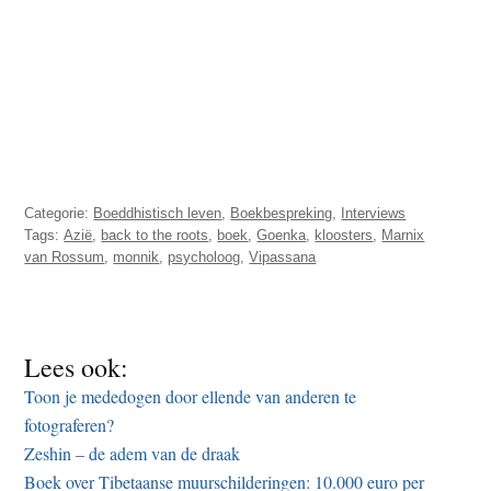
Categorie:
Boeddhistisch leven
,
Boekbespreking
,
Interviews
Tags:
Azië
,
back to the roots
,
boek
,
Goenka
,
kloosters
,
Marnix
van Rossum
,
monnik
,
psycholoog
,
Vipassana
Lees ook:
Toon je mededogen door ellende van anderen te
fotograferen?
Zeshin – de adem van de draak
Boek over Tibetaanse muurschilderingen: 10.000 euro per