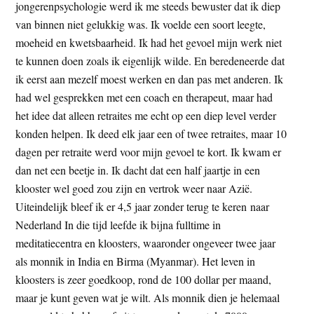
jongerenpsychologie werd ik me steeds bewuster dat ik diep
van binnen niet gelukkig was. Ik voelde een soort leegte,
moeheid en kwetsbaarheid. Ik had het gevoel mijn werk niet
te kunnen doen zoals ik eigenlijk wilde. En beredeneerde dat
ik eerst aan mezelf moest werken en dan pas met anderen. Ik
had wel gesprekken met een coach en therapeut, maar had
het idee dat alleen retraites me echt op een diep level verder
konden helpen. Ik deed elk jaar een of twee retraites, maar 10
dagen per retraite werd voor mijn gevoel te kort. Ik kwam er
dan net een beetje in. Ik dacht dat een half jaartje in een
klooster wel goed zou zijn en vertrok weer naar Azië.
Uiteindelijk bleef ik er 4,5 jaar zonder terug te keren naar
Nederland In die tijd leefde ik bijna fulltime in
meditatiecentra en kloosters, waaronder ongeveer twee jaar
als monnik in India en Birma (Myanmar). Het leven in
kloosters is zeer goedkoop, rond de 100 dollar per maand,
maar je kunt geven wat je wilt. Als monnik dien je helemaal