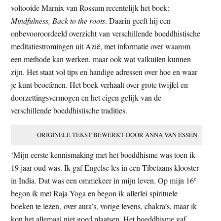
voltooide Marnix van Rossum recentelijk het boek:
t
e
Mindfulness, Back to the roots
. Daarin geeft hij een
e
s
onbevooroordeeld overzicht van verschillende boeddhistische
i
meditatiestromingen uit Azië, met informatie over waarom
t
een methode kan werken, maar ook wat valkuilen kunnen
e
zijn. Het staat vol tips en handige adressen over hoe en waar
je kunt beoefenen. Het boek verhaalt over grote twijfel en
doorzettingsvermogen en het eigen gelijk van de
verschillende boeddhistische tradities.
ORIGINELE TEKST BEWERKT DOOR ANNA VAN ESSEN
‘Mijn eerste kennismaking met het boeddhisme was toen ik
19 jaar oud was. Ik gaf Engelse les in een Tibetaans klooster
e
in India. Dat was een ommekeer in mijn leven. Op mijn 16
begon ik met Raja Yoga en begon ik allerlei spirituele
boeken te lezen, over aura’s, vorige levens, chakra’s, maar ik
kon het allemaal niet goed plaatsen. Het boeddhisme gaf