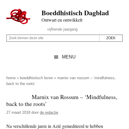
Door
Skip
Spring
Spring
Boeddhistisch Dagblad
naar
to
naar
naar
de
secondary
de
de
Ontwart en ontwikkelt
hoofd
menu
eerste
voettekst
Header
vijftiende jaargang
inhoud
sidebar
Rechts
Z
Z
o
o
e
e
MENU
k
k
b
o
i
p
home
»
boeddhistisch leven
»
marnix van rossum – ‘mindfulness,
n
back to the roots’
d
n
e
Marnix van Rossum – ‘Mindfulness,
e
z
back to the roots’
n
e
d
27 maart 2018
door
de redactie
s
e
i
Na verschillende jaren in Azië gemediteerd te hebben
z