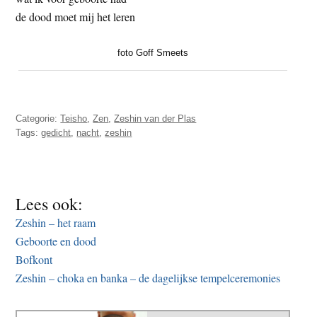
t
e
de dood moet mij het leren
e
s
i
foto Goff Smeets
t
e
Categorie:
Teisho
,
Zen
,
Zeshin van der Plas
Tags:
gedicht
,
nacht
,
zeshin
Lees ook:
Zeshin – het raam
Geboorte en dood
Bofkont
Zeshin – choka en banka – de dagelijkse tempelceremonies