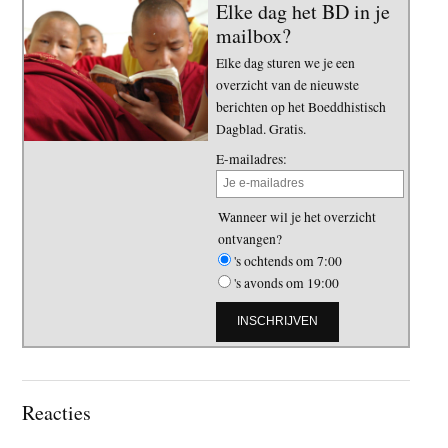
Elke dag het BD in je
mailbox?
Elke dag sturen we je een
overzicht van de nieuwste
berichten op het Boeddhistisch
Dagblad. Gratis.
E-mailadres:
Wanneer wil je het overzicht
ontvangen?
's ochtends om 7:00
's avonds om 19:00
Lees
Reacties
Interacties