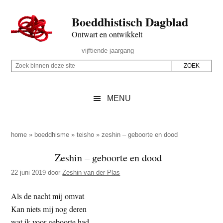
Door
Skip
Spring
Spring
Boeddhistisch Dagblad
naar
to
naar
naar
de
secondary
de
de
Ontwart en ontwikkelt
hoofd
menu
eerste
voettekst
Header
vijftiende jaargang
inhoud
sidebar
Rechts
Z
Z
o
o
e
e
MENU
k
k
b
o
i
p
home
»
boeddhisme
»
teisho
»
zeshin – geboorte en dood
n
d
Zeshin – geboorte en dood
n
e
e
22 juni 2019
door
Zeshin van der Plas
z
n
e
d
Als de nacht mij omvat
s
e
Kan niets mij nog deren
i
z
wat ik voor geboorte had