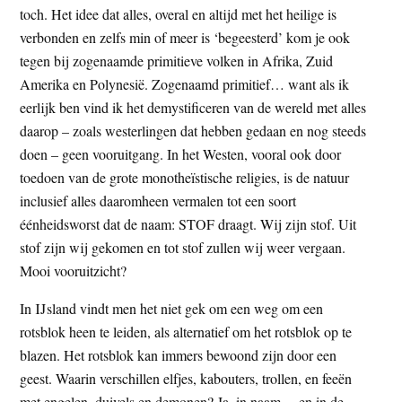
toch. Het idee dat alles, overal en altijd met het heilige is
verbonden en zelfs min of meer is ‘begeesterd’ kom je ook
tegen bij zogenaamde primitieve volken in Afrika, Zuid
Amerika en Polynesië. Zogenaamd primitief… want als ik
eerlijk ben vind ik het demystificeren van de wereld met alles
daarop – zoals westerlingen dat hebben gedaan en nog steeds
doen – geen vooruitgang. In het Westen, vooral ook door
toedoen van de grote monotheïstische religies, is de natuur
inclusief alles daaromheen vermalen tot een soort
éénheidsworst dat de naam: STOF draagt. Wij zijn stof. Uit
stof zijn wij gekomen en tot stof zullen wij weer vergaan.
Mooi vooruitzicht?
In IJsland vindt men het niet gek om een weg om een
rotsblok heen te leiden, als alternatief om het rotsblok op te
blazen. Het rotsblok kan immers bewoond zijn door een
geest. Waarin verschillen elfjes, kabouters, trollen, en feeën
met engelen, duivels en demonen? Ja, in naam… en in de