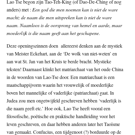
Lao Tse begon zijn Tao-Teh-King (of Dao-De-Ching of nog
anders) met :
Een god die men noemen kan is niet de ware
macht; de naam die men uitspreken kan is niet de ware
naam. Naamloos is de oorsprong van hemel en aarde, maar
moederlijk is die naam geeft aan het geschapene.
Deze openingszinnen doen allereerst denken aan de mystiek
van Meister Eckehart, aan de ‘De wolk van niet-weten’ en
aan wat St. Jan van het Kruis te berde bracht. Mystieke
teksten! Daarnaast klinkt het matriarchaat van het oude China
in de woorden van Lao-Tse door. Een matriarchaat is een
maatschappijvorm waarin het vrouwelijk of moederlijke
boven het mannelijke of vaderlijke (patriarchaat) gaat. In
Judea zou men ongetwijfeld geschreven hebben ‘vaderlijk is
die naam geeft etc.’ Hoe ook, Lao Tse heeft vooral een
filosofische, poëtische en praktische handleiding voor het
leven geschreven, en daar hebben anderen later het Taoïsme
van gemaakt. Confucius, een tijdgenoot (?) borduurde op de