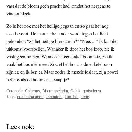
vast dat de bloem géén pracht had, omdat het nergens te
vinden bleek.
Zo is het ook met het heilige gegaan en zo gaat het nog
steeds voort. Het een na het ander wordt tegen het licht
gehouden: “zit het heilige hier dan in?” “Nee… ” Ik kan de
uitkomst voorspellen. Wanneer ik door het bos loop, zie ik
vaak geen bomen. Wanneer ik een enkel boom zie, zie ik
vaak het bos niet meer. Zowel het bos als de enkele boom
zijn er, en ik ben er. Maar zodra ik mezelf loslaat, zijn zowel
het bos áls de boom er… snap je?
Categorie:
Columns
,
Dharmapelgrim
,
Geluk
,
godsdienst
Tags:
dommamismen
,
kabouters
,
Lao Tse
,
serie
Lees ook: