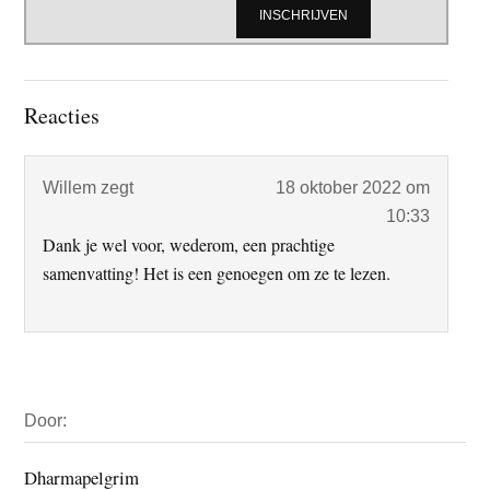
Lees
Reacties
Interacties
Willem
zegt
18 oktober 2022 om
10:33
Dank je wel voor, wederom, een prachtige
samenvatting! Het is een genoegen om ze te lezen.
Primaire
Door:
Sidebar
Dharmapelgrim