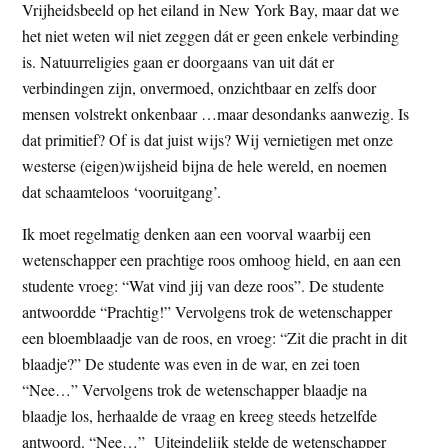
Vrijheidsbeeld op het eiland in New York Bay, maar dat we
het niet weten wil niet zeggen dát er geen enkele verbinding
is. Natuurreligies gaan er doorgaans van uit dát er
verbindingen zijn, onvermoed, onzichtbaar en zelfs door
mensen volstrekt onkenbaar …maar desondanks aanwezig. Is
dat primitief? Of is dat juist wijs? Wij vernietigen met onze
westerse (eigen)wijsheid bijna de hele wereld, en noemen
dat schaamteloos ‘vooruitgang’.
Ik moet regelmatig denken aan een voorval waarbij een
wetenschapper een prachtige roos omhoog hield, en aan een
studente vroeg: “Wat vind jij van deze roos”. De studente
antwoordde “Prachtig!” Vervolgens trok de wetenschapper
een bloemblaadje van de roos, en vroeg: “Zit die pracht in dit
blaadje?” De studente was even in de war, en zei toen
“Nee…” Vervolgens trok de wetenschapper blaadje na
blaadje los, herhaalde de vraag en kreeg steeds hetzelfde
antwoord. “Nee…” Uiteindelijk stelde de wetenschapper