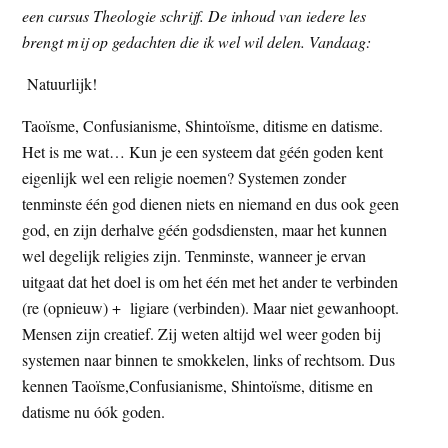
een cursus Theologie schrijf. De inhoud van iedere les
t
e
brengt mij op gedachten die ik wel wil delen. Vandaag:
e
s
i
Natuurlijk!
t
Taoïsme, Confusianisme, Shintoïsme, ditisme en datisme.
e
Het is me wat… Kun je een systeem dat géén goden kent
eigenlijk wel een religie noemen? Systemen zonder
tenminste één god dienen niets en niemand en dus ook geen
god, en zijn derhalve géén godsdiensten, maar het kunnen
wel degelijk religies zijn. Tenminste, wanneer je ervan
uitgaat dat het doel is om het één met het ander te verbinden
(re (opnieuw) + ligiare (verbinden). Maar niet gewanhoopt.
Mensen zijn creatief. Zij weten altijd wel weer goden bij
systemen naar binnen te smokkelen, links of rechtsom. Dus
kennen Taoïsme,Confusianisme, Shintoïsme, ditisme en
datisme nu óók goden.