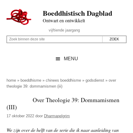
Door
Skip
Spring
Spring
Boeddhistisch Dagblad
naar
to
naar
naar
de
secondary
de
de
Ontwart en ontwikkelt
hoofd
menu
eerste
voettekst
Header
vijftiende jaargang
inhoud
sidebar
Rechts
Z
Z
o
o
e
e
MENU
k
k
b
o
i
p
home
»
boeddhisme
»
chinees boeddhisme
»
godsdienst
»
over
n
theologie 39: dommamismen (iii)
d
n
e
Over Theologie 39: Dommamismen
e
z
(III)
n
e
d
17 oktober 2022
door
Dharmapelgrim
s
e
i
We zijn over de helft van de serie die ik naar aanleiding van
z