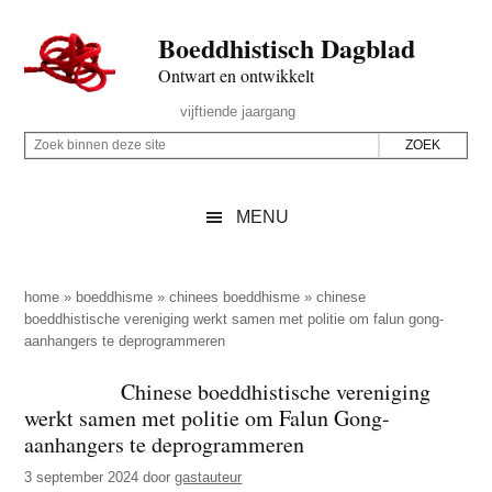
Door
Skip
Spring
Spring
Boeddhistisch Dagblad
naar
to
naar
naar
de
secondary
de
de
Ontwart en ontwikkelt
hoofd
menu
eerste
voettekst
Header
vijftiende jaargang
inhoud
sidebar
Rechts
Z
Z
o
o
e
e
MENU
k
k
b
o
i
p
home
»
boeddhisme
»
chinees boeddhisme
»
chinese
n
boeddhistische vereniging werkt samen met politie om falun gong-
d
aanhangers te deprogrammeren
n
e
e
z
Chinese boeddhistische vereniging
n
werkt samen met politie om Falun Gong-
e
d
aanhangers te deprogrammeren
s
e
i
3 september 2024
door
gastauteur
z