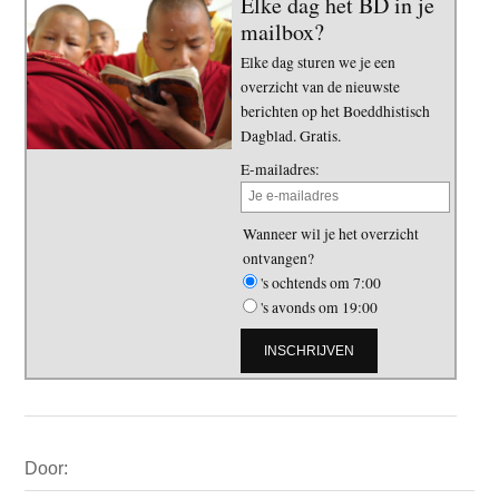
Elke dag het BD in je
mailbox?
Elke dag sturen we je een
overzicht van de nieuwste
berichten op het Boeddhistisch
Dagblad. Gratis.
E-mailadres:
Wanneer wil je het overzicht
ontvangen?
's ochtends om 7:00
's avonds om 19:00
Primaire
Door:
Sidebar