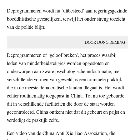
t
e
Deprogrammeren wordt nu ‘uitbesteed’ aan regeringsgezinde
e
s
boeddhistische geestelijken, terwijl het onder streng toezicht
i
van de politie blijft.
t
e
DOOR DONG DEMING
Deprogrammeren of ‘geloof breken’, het proces waarbij
leden van minderheidsreligies worden opgesloten en
onderworpen aan zware psychologische indoctrinatie, met
verschillende vormen van geweld, is een criminele praktijk
die in de meeste democratische landen illegaal is. Het wordt
echter routinematig toegepast in China. Tot nu toe gebeurde
dit in verschillende faciliteiten die door de staat worden
gecontroleerd. China ontkent niet dat dit gebeurt en prijst en
verdedigt de praktijk zelfs.
Een video van de China Anti-Xie-Jiao Association, die