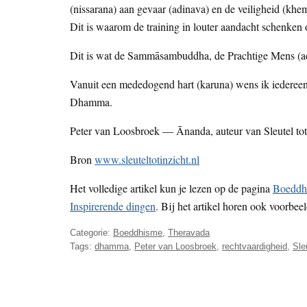
(nissarana) aan gevaar (adinava) en de veiligheid (k
Dit is waarom de training in louter aandacht schenken 
Dit is wat de Sammāsambuddha, de Prachtige Mens (ac
Vanuit een mededogend hart (karuna) wens ik iedereen 
Dhamma.
Peter van Loosbroek — Ānanda, auteur van Sleutel tot 
Bron
www.sleuteltotinzicht.nl
Het volledige artikel kun je lezen op de pagina
Boeddhi
Inspirerende dingen
. Bij het artikel horen ook voorbee
Categorie:
Boeddhisme
,
Theravada
Tags:
dhamma
,
Peter van Loosbroek
,
rechtvaardigheid
,
Sle