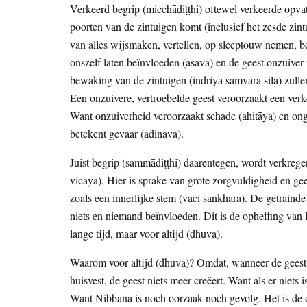
Verkeerd begrip (micchādiṭṭhi) oftewel verkeerde opv
poorten van de zintuigen komt (inclusief het zesde zin
van alles wijsmaken, vertellen, op sleeptouw nemen, 
onszelf laten beïnvloeden (asava) en de geest onzuiver
bewaking van de zintuigen (indriya samvara sila) zulle
Een onzuivere, vertroebelde geest veroorzaakt een ver
Want onzuiverheid veroorzaakt schade (ahitāya) en ong
betekent gevaar (adinava).
Juist begrip (sammādiṭṭhi) daarentegen, wordt verkreg
vicaya). Hier is sprake van grote zorgvuldigheid en g
zoals een innerlijke stem (vaci sankhara). De getrainde 
niets en niemand beïnvloeden. Dit is de opheffing van 
lange tijd, maar voor altijd (dhuva).
Waarom voor altijd (dhuva)? Omdat, wanneer de geest 
huisvest, de geest niets meer creëert. Want als er niets
Want Nibbana is noch oorzaak noch gevolg. Het is de o