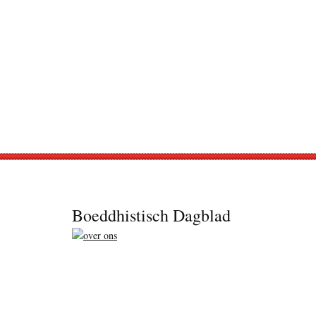
Footer
Boeddhistisch Dagblad