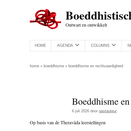
Door
Skip
Spring
Spring
Boeddhistisc
naar
to
naar
naar
de
secondary
de
de
Ontwart en ontwikkelt
hoofd
menu
eerste
voettekst
inhoud
sidebar
HOME
AGENDA
COLUMNS
N
home
»
boeddhisme
»
boeddhisme en rechtvaardigheid
Boeddhisme en 
6 juli 2026
door
gastauteur
Op basis van de Theravāda leerstellingen