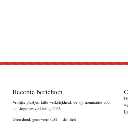
Recente berichten
O
He
Vrolijke plaatjes, kille werkelijkheid: de vijf nominaties voor
we
de Liegebeestverkiezing 2026
Le
Geen dood, geen vrees (28) – Identiteit