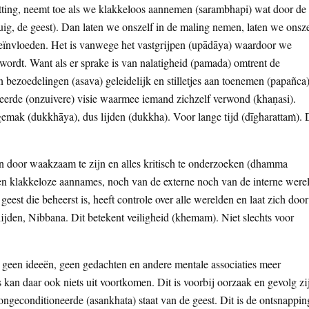
atting, neemt toe als we klakkeloos aannemen (sarambhapi) wat door de
tuig, de geest). Dan laten we onszelf in de maling nemen, laten we onsze
beïnvloeden. Het is vanwege het vastgrijpen (upādāya) waardoor we
 wordt. Want als er sprake is van nalatigheid (pamada) omtrent de
n bezoedelingen (asava) geleidelijk en stilletjes aan toenemen (papañca)
keerde (onzuivere) visie waarmee iemand zichzelf verwond (khaṇasi).
emak (dukkhāya), dus lijden (dukkha). Voor lange tijd (dīgharattaṁ). 
en door waakzaam te zijn en alles kritisch te onderzoeken (dhamma
een klakkeloze aannames, noch van de externe noch van de interne were
geest die beheerst is, heeft controle over alle werelden en laat zich door
lijden, Nibbana. Dit betekent veiligheid (khemam). Niet slechts voor
geen ideeën, geen gedachten en andere mentale associaties meer
 is kan daar ook niets uit voortkomen. Dit is voorbij oorzaak en gevolg zi
ngeconditioneerde (asankhata) staat van de geest. Dit is de ontsnappin