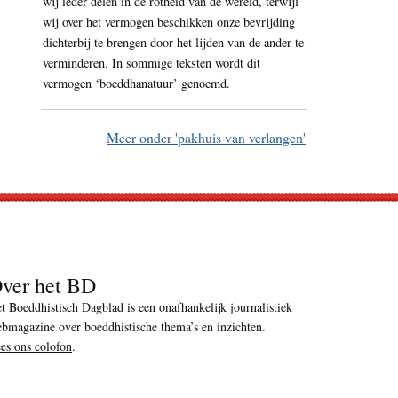
wij ieder delen in de rotheid van de wereld, terwijl
wij over het vermogen beschikken onze bevrijding
dichterbij te brengen door het lijden van de ander te
verminderen. In sommige teksten wordt dit
vermogen ‘boeddhanatuur’ genoemd.
Meer onder 'pakhuis van verlangen'
ver het BD
t Boeddhistisch Dagblad is een onafhankelijk journalistiek
bmagazine over boeddhistische thema’s en inzichten.
es ons colofon
.