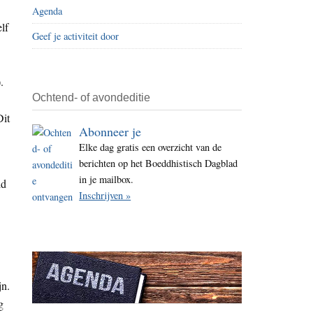
Agenda
i
lf
t
Geef je activiteit door
e
.
Ochtend- of avondeditie
Dit
Abonneer je
Elke dag gratis een overzicht van de
berichten op het Boeddhistisch Dagblad
in je mailbox.
ld
Inschrijven »
jn.
g