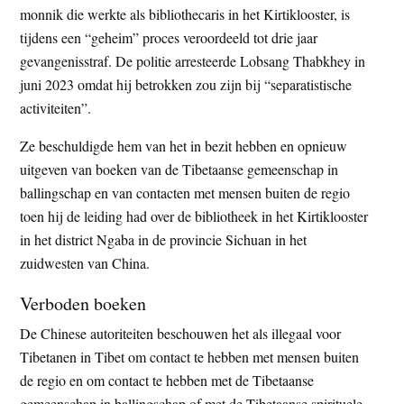
monnik die werkte als bibliothecaris in het Kirtiklooster, is
t
e
tijdens een “geheim” proces veroordeeld tot drie jaar
e
s
gevangenisstraf. De politie arresteerde Lobsang Thabkhey in
i
juni 2023 omdat hij betrokken zou zijn bij “separatistische
t
activiteiten”.
e
Ze beschuldigde hem van het in bezit hebben en opnieuw
uitgeven van boeken van de Tibetaanse gemeenschap in
ballingschap en van contacten met mensen buiten de regio
toen hij de leiding had over de bibliotheek in het Kirtiklooster
in het district Ngaba in de provincie Sichuan in het
zuidwesten van China.
Verboden boeken
De Chinese autoriteiten beschouwen het als illegaal voor
Tibetanen in Tibet om contact te hebben met mensen buiten
de regio en om contact te hebben met de Tibetaanse
gemeenschap in ballingschap of met de Tibetaanse spirituele