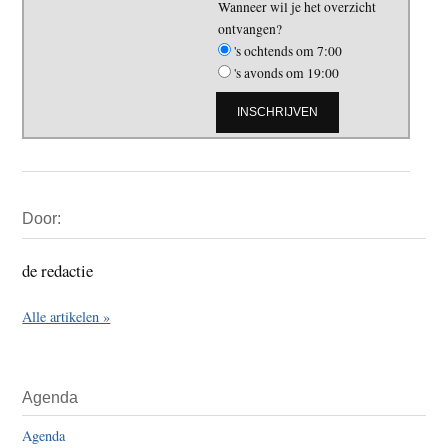
Wanneer wil je het overzicht
ontvangen?
's ochtends om 7:00
's avonds om 19:00
Primaire
Door:
Sidebar
de redactie
Alle artikelen »
Agenda
Agenda