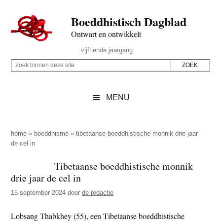
Door
Skip
Spring
Spring
Boeddhistisch Dagblad
naar
to
naar
naar
de
secondary
de
de
Ontwart en ontwikkelt
hoofd
menu
eerste
voettekst
Header
vijftiende jaargang
inhoud
sidebar
Rechts
Z
Z
o
o
e
e
MENU
k
k
b
o
i
p
home
»
boeddhisme
»
tibetaanse boeddhistische monnik drie jaar
n
de cel in
d
n
e
Tibetaanse boeddhistische monnik
e
z
drie jaar de cel in
n
e
d
15 september 2024
door
de redactie
s
e
i
Lobsang Thabkhey (55), een Tibetaanse boeddhistische
z