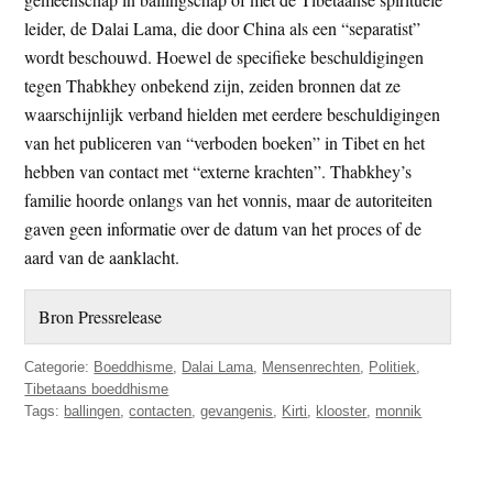
leider, de Dalai Lama, die door China als een “separatist”
wordt beschouwd. Hoewel de specifieke beschuldigingen
tegen Thabkhey onbekend zijn, zeiden bronnen dat ze
waarschijnlijk verband hielden met eerdere beschuldigingen
van het publiceren van “verboden boeken” in Tibet en het
hebben van contact met “externe krachten”. Thabkhey’s
familie hoorde onlangs van het vonnis, maar de autoriteiten
gaven geen informatie over de datum van het proces of de
aard van de aanklacht.
Bron Pressrelease
Categorie:
Boeddhisme
,
Dalai Lama
,
Mensenrechten
,
Politiek
,
Tibetaans boeddhisme
Tags:
ballingen
,
contacten
,
gevangenis
,
Kirti
,
klooster
,
monnik