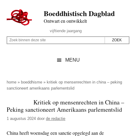
Door
Skip
Spring
Spring
Boeddhistisch Dagblad
naar
to
naar
naar
de
secondary
de
de
Ontwart en ontwikkelt
hoofd
menu
eerste
voettekst
Header
vijftiende jaargang
inhoud
sidebar
Rechts
Z
Z
o
o
e
e
MENU
k
k
b
o
i
p
home
»
boeddhisme
»
kritiek op mensenrechten in china – peking
n
sanctioneert amerikaans parlementslid
d
n
e
Kritiek op mensenrechten in China –
e
z
Peking sanctioneert Amerikaans parlementslid
n
e
d
1 augustus 2024
door
de redactie
s
e
i
China heeft woensdag een sanctie opgelegd aan de
z