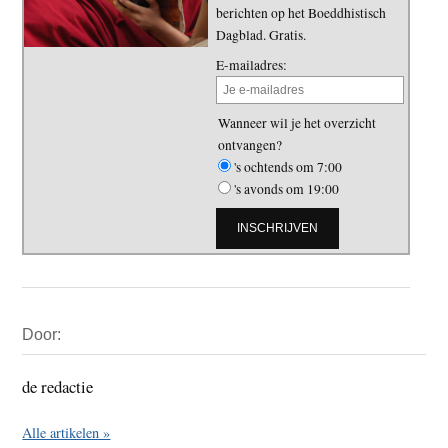
berichten op het Boeddhistisch
Dagblad. Gratis.
E-mailadres:
Wanneer wil je het overzicht
ontvangen?
's ochtends om 7:00
's avonds om 19:00
Primaire
Door:
Sidebar
de redactie
Alle artikelen »