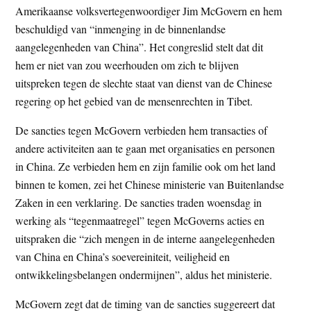
Amerikaanse volksvertegenwoordiger Jim McGovern en hem
t
e
beschuldigd van “inmenging in de binnenlandse
e
s
aangelegenheden van China”. Het congreslid stelt dat dit
i
hem er niet van zou weerhouden om zich te blijven
t
uitspreken tegen de slechte staat van dienst van de Chinese
e
regering op het gebied van de mensenrechten in Tibet.
De sancties tegen McGovern verbieden hem transacties of
andere activiteiten aan te gaan met organisaties en personen
in China. Ze verbieden hem en zijn familie ook om het land
binnen te komen, zei het Chinese ministerie van Buitenlandse
Zaken in een verklaring. De sancties traden woensdag in
werking als “tegenmaatregel” tegen McGoverns acties en
uitspraken die “zich mengen in de interne aangelegenheden
van China en China’s soevereiniteit, veiligheid en
ontwikkelingsbelangen ondermijnen”, aldus het ministerie.
McGovern zegt dat de timing van de sancties suggereert dat