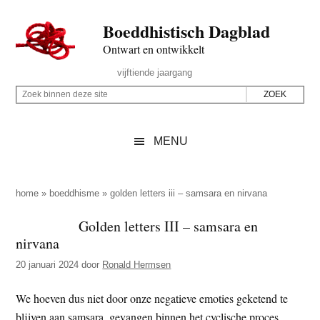
Door
Skip
Spring
Spring
Boeddhistisch Dagblad
naar
to
naar
naar
de
secondary
de
de
Ontwart en ontwikkelt
hoofd
menu
eerste
voettekst
Header
vijftiende jaargang
inhoud
sidebar
Rechts
Z
Z
o
o
e
e
MENU
k
k
b
o
i
p
home
»
boeddhisme
»
golden letters iii – samsara en nirvana
n
d
Golden letters III – samsara en
n
e
nirvana
e
z
n
20 januari 2024
door
Ronald Hermsen
e
d
s
We hoeven dus niet door onze negatieve emoties geketend te
e
i
blijven aan samsara, gevangen binnen het cyclische proces
z