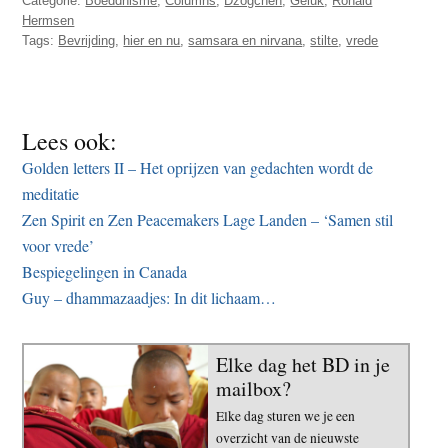
Categorie:
Boeddhisme
,
Columns
,
Dzogchen
,
Geluk
,
Ronald
Hermsen
Tags:
Bevrijding
,
hier en nu
,
samsara en nirvana
,
stilte
,
vrede
Lees ook:
Golden letters II – Het oprijzen van gedachten wordt de
meditatie
Zen Spirit en Zen Peacemakers Lage Landen – ‘Samen stil
voor vrede’
Bespiegelingen in Canada
Guy – dhammazaadjes: In dit lichaam…
Elke dag het BD in je
mailbox?
Elke dag sturen we je een
overzicht van de nieuwste