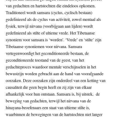
t
van gedachten en hartstochten die eindeloos opkomen.
e
e
Traditioneel wordt samsara (cyclus, cyclisch bestaan)
s
gedefinieerd als de cyclus van activiteit, zowel mentaal als
i
fysiek, terwijl nirvana (voorbijgaan aan lijden) wordt
t
gedefinieerd als stilte of ultieme vrede. Het Tibetaanse
e
synoniem voor samsara is ‘worden’. ‘Vrede’ en ‘stilte’ zijn
Tibetaanse synoniemen voor nirvana. Samsara
vertegenwoordigt het geconditioneerde bestaan, de
geconditioneerde toestand van de geest, van het
gedachteproces waardoor mentale verschijnselen in het
bewustzijn worden gebracht aan de hand van voorafgaande
oorzaken. Deze oorzaken zijn onderdeel van een ketting van
causaliteit die geen begin heeft en zij zijn van elkaar
afhankelijk voor hun ontstaan. Samsara is, bij uitstek, de
beweging van gedachten, terwijl het nirvana van de
hinayana-beoefenaars een staat van ultieme stilte is,
waarbinnen de bewegingen van de hartstochten niet langer