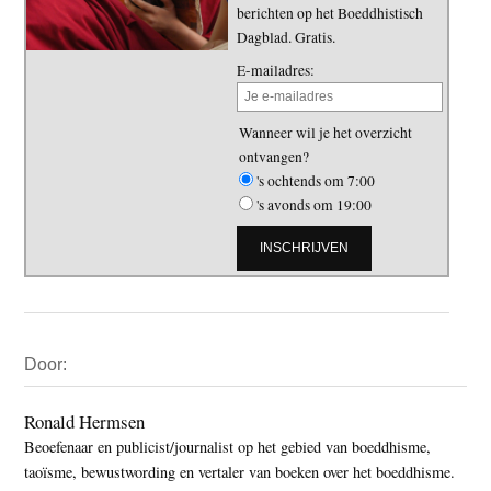
berichten op het Boeddhistisch
Dagblad. Gratis.
E-mailadres:
Wanneer wil je het overzicht
ontvangen?
's ochtends om 7:00
's avonds om 19:00
Primaire
Door:
Sidebar
Ronald Hermsen
Beoefenaar en publicist/journalist op het gebied van boeddhisme,
taoïsme, bewustwording en vertaler van boeken over het boeddhisme.